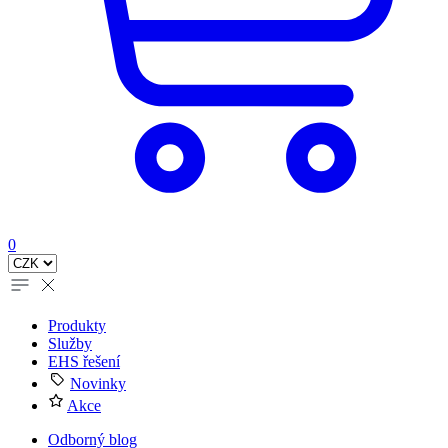
0
Produkty
Služby
EHS řešení
Novinky
Akce
Odborný blog