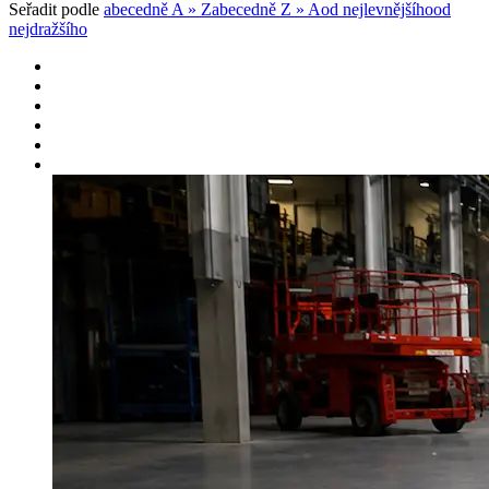
Seřadit podle
abecedně A » Z
abecedně Z » A
od nejlevnějšího
od
nejdražšího