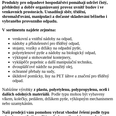
Produkty pro odpadové hospodářství pomáhají udržet čistý,
přehledný a dobře organizovaný provoz uvnitř budov i ve
venkovních prostorách. Usnadňují sběr, třídění,
shromažďování, manipulaci a dočasné skladování běžného i
vybraného provozního odpadu.
V sortimentu najdete zejména:
venkovní a vnitřní nádoby na odpad,
nádoby a příslušenství pro tříděný odpad,
stojany, vozíky a držáky na odpadní pytle,
polyetylenové pytle a nádoby na biologický odpad,
výklopné a stohovatelné kontejnery,
vyklápěče popelnic a další manipulační techniku,
dvouplášťové nádrže na použitý olej,
ochranné přebaly na sudy,
úklidové pomůcky, lisy na PET láhve a značení pro tříděný
odpad.
Nabízíme výrobky
z plastu, polyetylenu, polypropylenu, oceli i
dalších odolných materiálů
. Podle typu mohou být vybaveny
víkem, kolečky, pedálem, držákem pytle, výklopným mechanismem
nebo uzamykáním.
Naši prodejci vám pomohou vybrat vhodné řešení podle typu