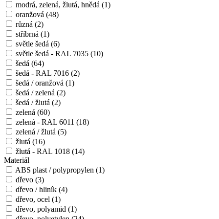
modrá, zelená, žlutá, hnědá
(1)
oranžová
(48)
různá
(2)
stříbrná
(1)
světle šedá
(6)
světle šedá - RAL 7035
(10)
šedá
(64)
šedá - RAL 7016
(2)
šedá / oranžová
(1)
šedá / zelená
(2)
šedá / žlutá
(2)
zelená
(60)
zelená - RAL 6011
(18)
zelená / žlutá
(5)
žlutá
(16)
žlutá - RAL 1018
(14)
Materiál
ABS plast / polypropylen
(1)
dřevo
(3)
dřevo / hliník
(4)
dřevo, ocel
(1)
dřevo, polyamid
(1)
dřevo, polyetylen
(24)