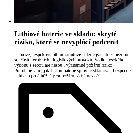
Lithiové baterie ve skladu: skryté
riziko, které se nevyplácí podcenit
Lithiové, respektive lithium-iontové baterie jsou dnes běžnou
součástí výrobních i logistických provozů. Vedle vysokého
výkonu s sebou ale nesou i významné požární riziko.
Poradíme vám, jak Li-Ion baterie správně skladovat, bezpečně
nabíjet a proč běžná protipožární skříň nestačí.