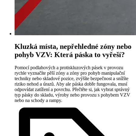
Kluzká místa, nepřehledné zóny nebo
pohyb VZV: Která páska to vyřeší?
Pomocí podlahových a protiskluzových pásek v provozu
rychle vyznačíte pěší zóny a zóny pro pohyb manipulační
techniky nebo skladové pozice, zvýšíte bezpečnost a snížíte
riziko nehod a úrazů. Aby ale páska dobře fungovala, musí
odpovídat zatížení a povrchu. Přečtěte si, jak vybrat správný
typ pásky do skladu, výroby nebo provozu s pohybem VZV
nebo na schody a rampy.