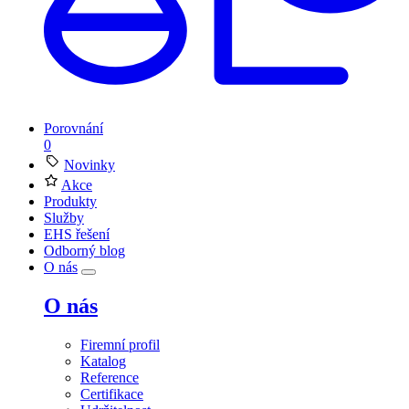
Porovnání
0
Novinky
Akce
Produkty
Služby
EHS řešení
Odborný blog
O nás
O nás
Firemní profil
Katalog
Reference
Certifikace