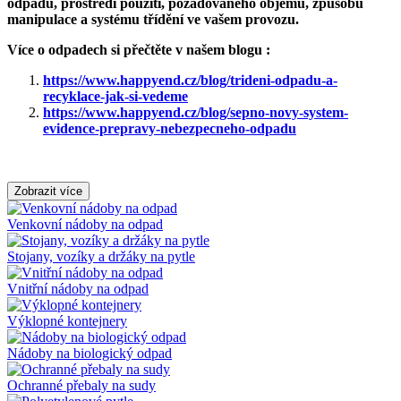
odpadu, prostředí použití, požadovaného objemu, způsobu
manipulace a systému třídění ve vašem provozu.
Více o odpadech si přečtěte v našem blogu :
https://www.happyend.cz/blog/trideni-odpadu-a-
recyklace-jak-si-vedeme
https://www.happyend.cz/blog/sepno-novy-system-
evidence-prepravy-nebezpecneho-odpadu
Zobrazit více
Venkovní nádoby na odpad
Stojany, vozíky a držáky na pytle
Vnitřní nádoby na odpad
Výklopné kontejnery
Nádoby na biologický odpad
Ochranné přebaly na sudy