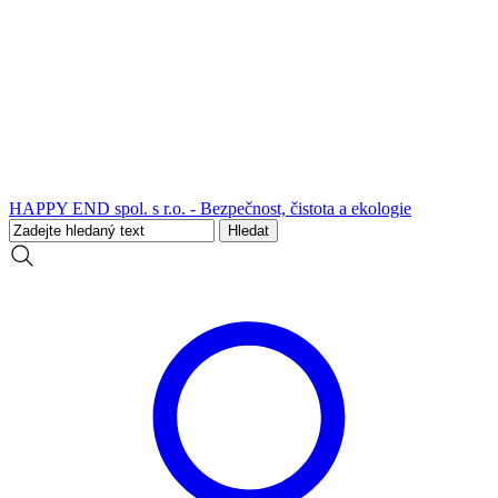
HAPPY END spol. s r.o. - Bezpečnost, čistota a ekologie