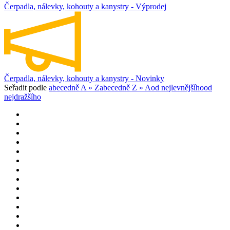
Čerpadla, nálevky, kohouty a kanystry - Výprodej
Čerpadla, nálevky, kohouty a kanystry - Novinky
Seřadit podle
abecedně A » Z
abecedně Z » A
od nejlevnějšího
od
nejdražšího