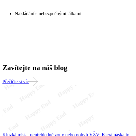
Nakládání s nebezpečnými látkami
Zavítejte na náš blog
Přečtěte si víc
Kluzká místa, nepřehledné zóny nebo pohyb VZV: Která páska to