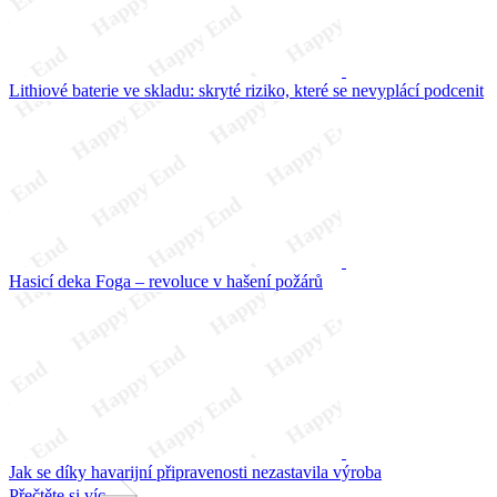
Lithiové baterie ve skladu: skryté riziko, které se nevyplácí podcenit
Hasicí deka Foga – revoluce v hašení požárů
Jak se díky havarijní připravenosti nezastavila výroba
Přečtěte si víc