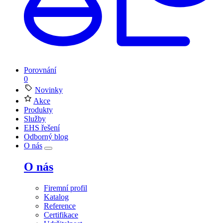
Porovnání
0
Novinky
Akce
Produkty
Služby
EHS řešení
Odborný blog
O nás
O nás
Firemní profil
Katalog
Reference
Certifikace