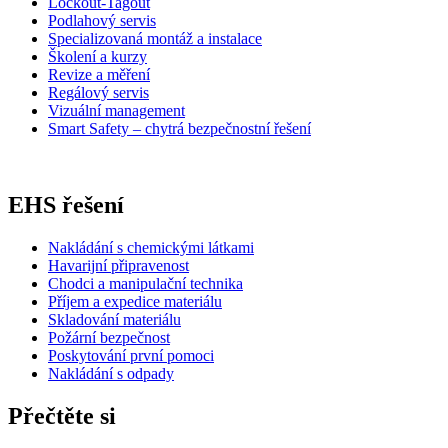
Lockout-Tagout
Podlahový servis
Specializovaná montáž a instalace
Školení a kurzy
Revize a měření
Regálový servis
Vizuální management
Smart Safety – chytrá bezpečnostní řešení
EHS řešení
Nakládání s chemickými látkami
Havarijní připravenost
Chodci a manipulační technika
Příjem a expedice materiálu
Skladování materiálu
Požární bezpečnost
Poskytování první pomoci
Nakládání s odpady
Přečtěte si