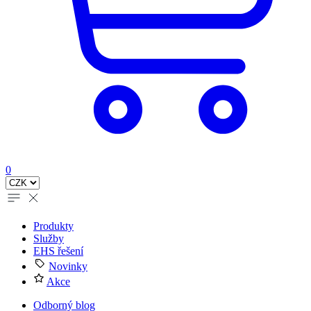
0
Produkty
Služby
EHS řešení
Novinky
Akce
Odborný blog