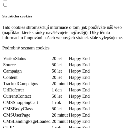
Statistická cookies
Tato cookies shromažďují informace o tom, jak používáte náš web
(například které stránky navštěvujete nejčastěji). Díky těmto
informacím fungování našich webových stránek stále vylepšujeme.
Podrobný seznam cookies
VisitorStatus
20 let
Happy End
Source
50 let
Happy End
Campaign
50 let
Happy End
Content
20 let
Happy End
TrackedCampaigns
20 minut
Happy End
UrlReferrer
1 den
Happy End
CurrentContact
50 let
Happy End
CMSShoppingCart
1 rok
Happy End
CMSBodyClass
50 let
Happy End
CMSUserPage
20 minut
Happy End
CMSLandingPageLoaded
20 minut
Happy End
CUID
1 rok
Happy End