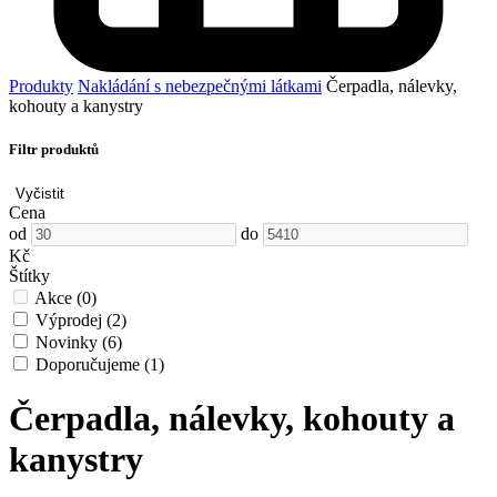
Produkty
Nakládání s nebezpečnými látkami
Čerpadla, nálevky,
kohouty a kanystry
Filtr produktů
Vyčistit
Cena
od
do
Kč
Štítky
Akce
(0)
Výprodej
(2)
Novinky
(6)
Doporučujeme
(1)
Čerpadla, nálevky, kohouty a
kanystry