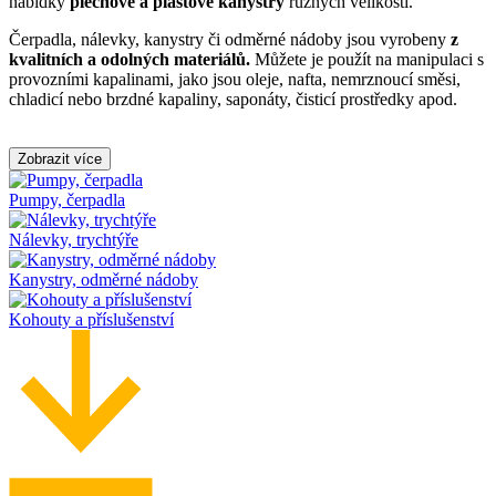
nabídky
plechové a plastové kanystry
různých velikostí.
Čerpadla, nálevky, kanystry či odměrné nádoby jsou vyrobeny
z
kvalitních a odolných materiálů.
Můžete je použít na manipulaci s
provozními kapalinami, jako jsou oleje, nafta, nemrznoucí směsi,
chladicí nebo brzdné kapaliny, saponáty, čisticí prostředky apod.
Zobrazit více
Pumpy, čerpadla
Nálevky, trychtýře
Kanystry, odměrné nádoby
Kohouty a příslušenství