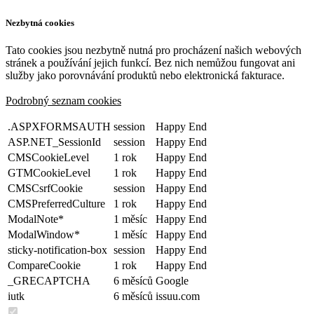
Nezbytná cookies
Tato cookies jsou nezbytně nutná pro procházení našich webových
stránek a používání jejich funkcí. Bez nich nemůžou fungovat ani
služby jako porovnávání produktů nebo elektronická fakturace.
Podrobný seznam cookies
.ASPXFORMSAUTH
session
Happy End
ASP.NET_SessionId
session
Happy End
CMSCookieLevel
1 rok
Happy End
GTMCookieLevel
1 rok
Happy End
CMSCsrfCookie
session
Happy End
CMSPreferredCulture
1 rok
Happy End
ModalNote*
1 měsíc
Happy End
ModalWindow*
1 měsíc
Happy End
sticky-notification-box
session
Happy End
CompareCookie
1 rok
Happy End
_GRECAPTCHA
6 měsíců
Google
iutk
6 měsíců
issuu.com