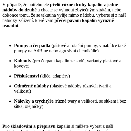
V případě, že potřebujete
přelít různé druhy kapalin z jedné
nádoby do druhé
a chcete se vyhnout zbytečným ztrátám, nebo
dokonce tomu, že se tekutina vylije mimo nádobu, vyberte si z naší
nabídky zařízení, které vám
přečerpávání kapalin výrazně
usnadní
.
Pumpy a čerpadla
(pístové a rotační pumpy, v nabídce také
pumpy na AdBlue nebo agresivní chemikálie)
Kohouty
(pro čerpání kapalin ze sudů, varianty plastové a
kovové)
Příslušenství
(klíče, adaptéry)
Odměrné nádoby
(plastové nádoby různých tvarů a
velikostí)
Nálevky a trychtýře
(různé tvary a velikosti, se sítkem i bez
sítka, olejničky)
Pro skladování a přepravu
kapalin si můžete vybrat z naší