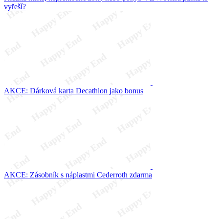
vyřeší?
AKCE: Dárková karta Decathlon jako bonus
AKCE: Zásobník s náplastmi Cederroth zdarma