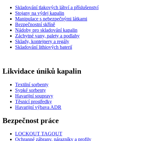
Skladování tlakových láhví a příslušenství
Stojany na výdej kapalin
Manipulace s nebezpečnými látkami
Bezpečnostní skříně
Nádoby pro skladování kapalin
Záchytné vany, palety a podlahy
Sklady, kontejnery a regály
Skladování lithiových baterií
Likvidace úniků kapalin
Textilní sorbenty
Sypké sorbenty
Havarijní soupravy
Těsnicí prostředky
Havarijní výbava ADR
Bezpečnost práce
LOCKOUT TAGOUT
Ochranné zábrany, nárazníky a profily