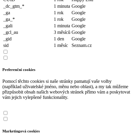
_dc_gtm_*
1 minuta
Google
_ga
1 rok
Google
_ga_*
1 rok
Google
_gali
1 minuta
Google
_gcl_au
3 měsíců
Google
_gid
1 den
Google
sid
1 měsíc
Seznam.cz
Preferenční cookies
Pomocí těchto cookies si naše stránky pamatují vaše volby
(například uživatelské jméno, měnu nebo oblast), a my tak můžeme
přizpůsobit obsah našich webových stránek přímo vám a poskytovat
vám jejich vylepšené funkcionality.
Marketingová cookies