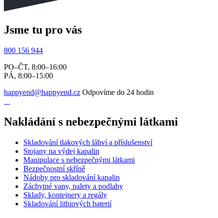
Jsme tu pro vás
800 156 944
PO–ČT, 8:00–16:00
PÁ, 8:00–15:00
happyend@happyend.cz
Odpovíme do 24 hodin
Nakládání s nebezpečnými látkami
Skladování tlakových láhví a příslušenství
Stojany na výdej kapalin
Manipulace s nebezpečnými látkami
Bezpečnostní skříně
Nádoby pro skladování kapalin
Záchytné vany, palety a podlahy
Sklady, kontejnery a regály
Skladování lithiových baterií