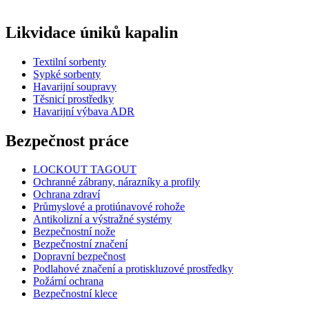
Likvidace úniků kapalin
Textilní sorbenty
Sypké sorbenty
Havarijní soupravy
Těsnicí prostředky
Havarijní výbava ADR
Bezpečnost práce
LOCKOUT TAGOUT
Ochranné zábrany, nárazníky a profily
Ochrana zdraví
Průmyslové a protiúnavové rohože
Antikolizní a výstražné systémy
Bezpečnostní nože
Bezpečnostní značení
Dopravní bezpečnost
Podlahové značení a protiskluzové prostředky
Požární ochrana
Bezpečnostní klece