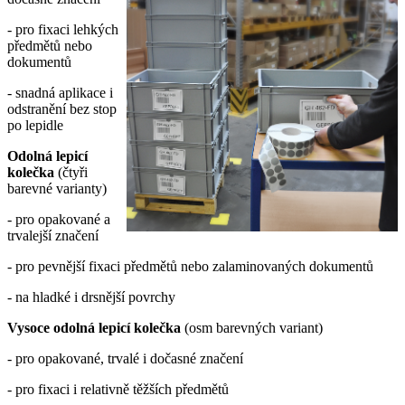
- pro fixaci lehkých
předmětů nebo
dokumentů
- snadná aplikace i
odstranění bez stop
po lepidle
Odolná lepicí
kolečka
(čtyři
barevné varianty)
- pro opakované a
trvalejší značení
- pro pevnější fixaci předmětů nebo zalaminovaných dokumentů
- na hladké i drsnější povrchy
Vysoce odolná lepicí kolečka
(osm barevných variant)
- pro opakované, trvalé i dočasné značení
- pro fixaci i relativně těžších předmětů