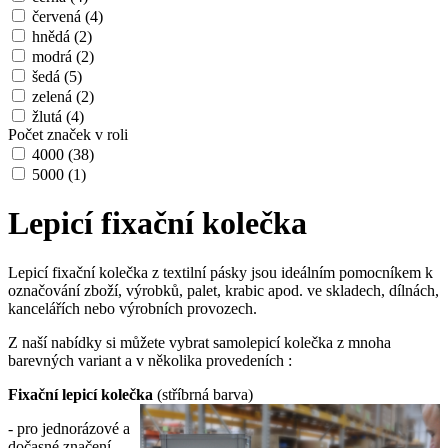
červená
(4)
hnědá
(2)
modrá
(2)
šedá
(5)
zelená
(2)
žlutá
(4)
Počet značek v roli
4000
(38)
5000
(1)
Lepicí fixační kolečka
Lepicí fixační kolečka z textilní pásky jsou ideálním pomocníkem k
označování zboží, výrobků, palet, krabic apod. ve skladech, dílnách,
kancelářích nebo výrobních provozech.
Z naší nabídky si můžete vybrat samolepicí kolečka z mnoha
barevných variant a v několika provedeních :
Fixační lepicí kolečka
(stříbrná barva)
- pro jednorázové a
dočasné značení