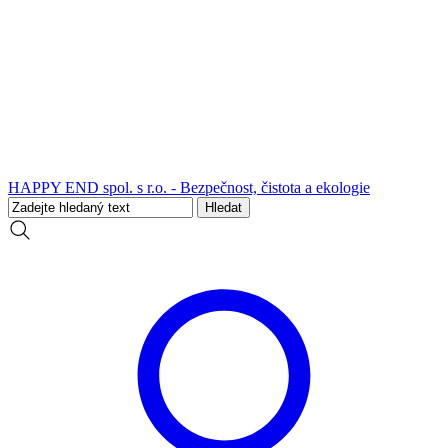
HAPPY END spol. s r.o. - Bezpečnost, čistota a ekologie