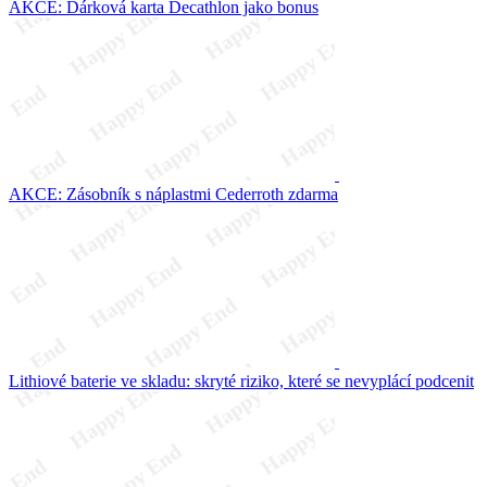
AKCE: Dárková karta Decathlon jako bonus
AKCE: Zásobník s náplastmi Cederroth zdarma
Lithiové baterie ve skladu: skryté riziko, které se nevyplácí podcenit