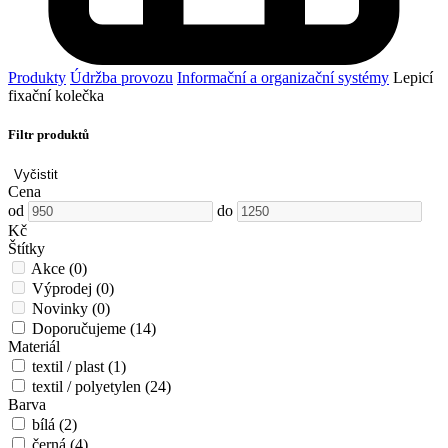
Produkty
Údržba provozu
Informační a organizační systémy
Lepicí
fixační kolečka
Filtr produktů
Vyčistit
Cena
od
do
Kč
Štítky
Akce
(0)
Výprodej
(0)
Novinky
(0)
Doporučujeme
(14)
Materiál
textil / plast
(1)
textil / polyetylen
(24)
Barva
bílá
(2)
černá
(4)