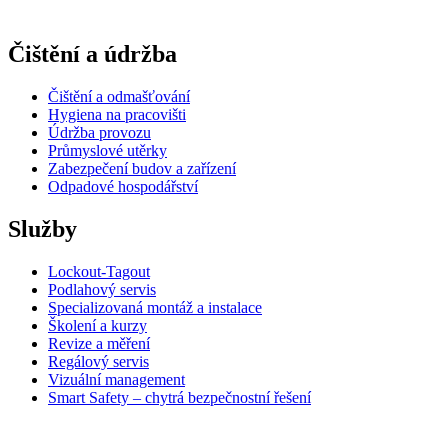
Čištění a údržba
Čištění a odmašťování
Hygiena na pracovišti
Údržba provozu
Průmyslové utěrky
Zabezpečení budov a zařízení
Odpadové hospodářství
Služby
Lockout-Tagout
Podlahový servis
Specializovaná montáž a instalace
Školení a kurzy
Revize a měření
Regálový servis
Vizuální management
Smart Safety – chytrá bezpečnostní řešení