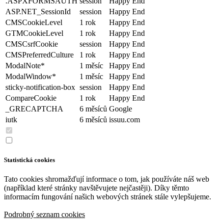
.ASPXFORMSAUTH
session
Happy End
ASP.NET_SessionId
session
Happy End
CMSCookieLevel
1 rok
Happy End
GTMCookieLevel
1 rok
Happy End
CMSCsrfCookie
session
Happy End
CMSPreferredCulture
1 rok
Happy End
ModalNote*
1 měsíc
Happy End
ModalWindow*
1 měsíc
Happy End
sticky-notification-box
session
Happy End
CompareCookie
1 rok
Happy End
_GRECAPTCHA
6 měsíců
Google
iutk
6 měsíců
issuu.com
Statistická cookies
Tato cookies shromažďují informace o tom, jak používáte náš web
(například které stránky navštěvujete nejčastěji). Díky těmto
informacím fungování našich webových stránek stále vylepšujeme.
Podrobný seznam cookies