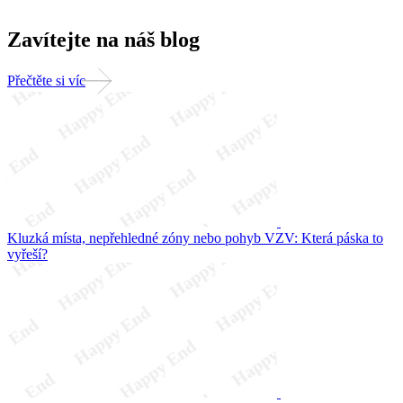
Zavítejte na náš blog
Přečtěte si víc
Kluzká místa, nepřehledné zóny nebo pohyb VZV: Která páska to
vyřeší?