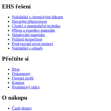
EHS řešení
Nakládání s chemickými látkami
Havarijní připravenost
Chodci a manipulační technika
Příjem a expedice materiálu
Skladování materiálu
Požární bezpečnost
Poskytování první pomoci
Nakládání s odpady
Přečtěte si
Blog
Dokumenty
Firemní profil
Katalog
Produktový rádce
O nákupu
Časté dotazy