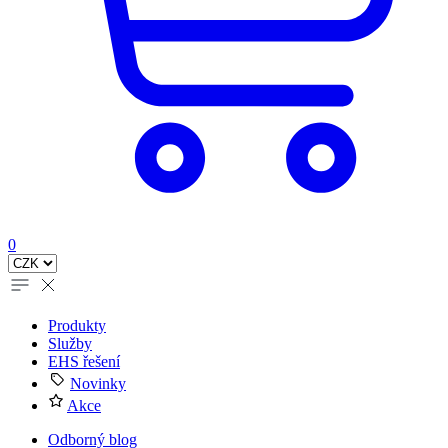
0
Produkty
Služby
EHS řešení
Novinky
Akce
Odborný blog