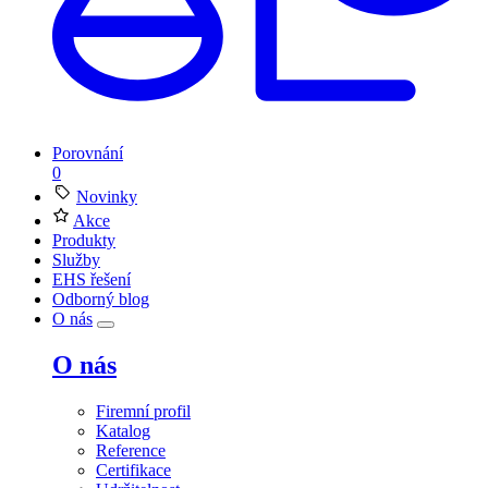
Porovnání
0
Novinky
Akce
Produkty
Služby
EHS řešení
Odborný blog
O nás
O nás
Firemní profil
Katalog
Reference
Certifikace