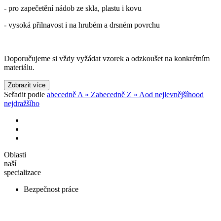
- pro zapečetění nádob ze skla, plastu i kovu
- vysoká přilnavost i na hrubém a drsném povrchu
Doporučujeme si vždy vyžádat vzorek a odzkoušet na konkrétním
materiálu.
Zobrazit více
Seřadit podle
abecedně A » Z
abecedně Z » A
od nejlevnějšího
od
nejdražšího
Oblasti
naší
specializace
Bezpečnost práce