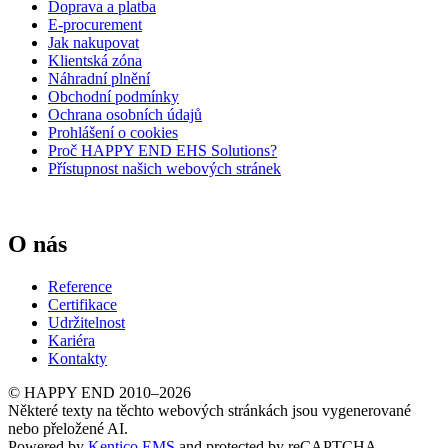
Doprava a platba
E-procurement
Jak nakupovat
Klientská zóna
Náhradní plnění
Obchodní podmínky
Ochrana osobních údajů
Prohlášení o cookies
Proč HAPPY END EHS Solutions?
Přístupnost našich webových stránek
O nás
Reference
Certifikace
Udržitelnost
Kariéra
Kontakty
© HAPPY END 2010–2026
Některé texty na těchto webových stránkách jsou vygenerované
nebo přeložené AI.
Powered by
Kentico EMS
and protected by reCAPTCHA.