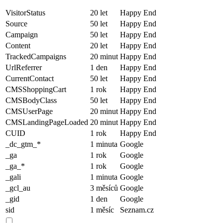
VisitorStatus
20 let
Happy End
Source
50 let
Happy End
Campaign
50 let
Happy End
Content
20 let
Happy End
TrackedCampaigns
20 minut
Happy End
UrlReferrer
1 den
Happy End
CurrentContact
50 let
Happy End
CMSShoppingCart
1 rok
Happy End
CMSBodyClass
50 let
Happy End
CMSUserPage
20 minut
Happy End
CMSLandingPageLoaded
20 minut
Happy End
CUID
1 rok
Happy End
_dc_gtm_*
1 minuta
Google
_ga
1 rok
Google
_ga_*
1 rok
Google
_gali
1 minuta
Google
_gcl_au
3 měsíců
Google
_gid
1 den
Google
sid
1 měsíc
Seznam.cz