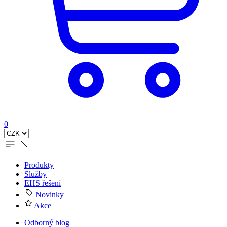
0
Produkty
Služby
EHS řešení
Novinky
Akce
Odborný blog