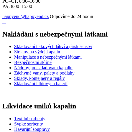
PO–ČT, 8:00–16:00
PÁ, 8:00–15:00
happyend@happyend.cz
Odpovíme do 24 hodin
Nakládání s nebezpečnými látkami
Skladování tlakových láhví a příslušenství
Stojany na výdej kapalin
Manipulace s nebezpečnými látkami
Bezpečnostní skříně
Nádoby pro skladování kapalin
Záchytné vany, palety a podlahy
Sklady, kontejnery a regály
Skladování lithiových baterií
Likvidace úniků kapalin
Textilní sorbenty
Sypké sorbenty
Havarijní soupravy