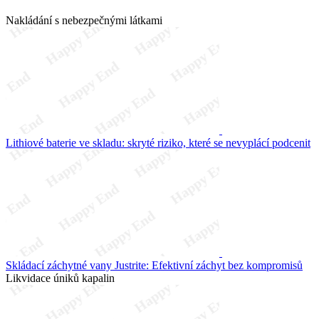
Nakládání s nebezpečnými látkami
Lithiové baterie ve skladu: skryté riziko, které se nevyplácí podcenit
Skládací záchytné vany Justrite: Efektivní záchyt bez kompromisů
Likvidace úniků kapalin