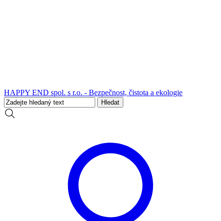
HAPPY END spol. s r.o. - Bezpečnost, čistota a ekologie