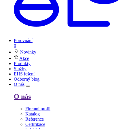
Porovnání
0
Novinky
Akce
Produkty
Služby
EHS řešení
Odborný blog
O nás
O nás
Firemní profil
Katalog
Reference
Certifikace