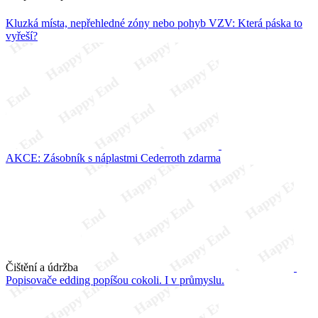
Kluzká místa, nepřehledné zóny nebo pohyb VZV: Která páska to
vyřeší?
AKCE: Zásobník s náplastmi Cederroth zdarma
Čištění a údržba
Popisovače edding popíšou cokoli. I v průmyslu.