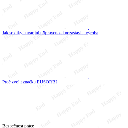
Jak se díky havarijní připravenosti nezastavila výroba
Proč zvolit značku EUSORB?
Bezpečnost práce