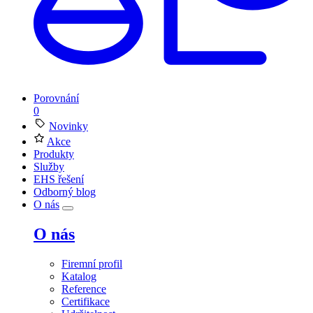
Porovnání
0
Novinky
Akce
Produkty
Služby
EHS řešení
Odborný blog
O nás
O nás
Firemní profil
Katalog
Reference
Certifikace