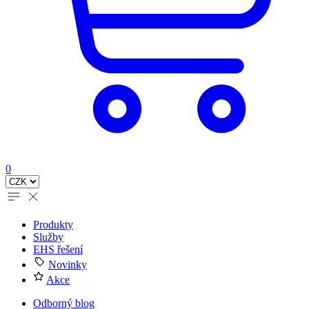
0
Produkty
Služby
EHS řešení
Novinky
Akce
Odborný blog