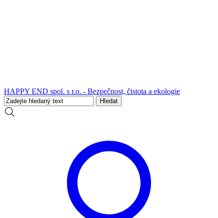
HAPPY END spol. s r.o. - Bezpečnost, čistota a ekologie