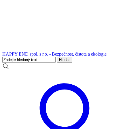
HAPPY END spol. s r.o. - Bezpečnost, čistota a ekologie