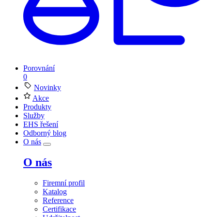
Porovnání
0
Novinky
Akce
Produkty
Služby
EHS řešení
Odborný blog
O nás
O nás
Firemní profil
Katalog
Reference
Certifikace