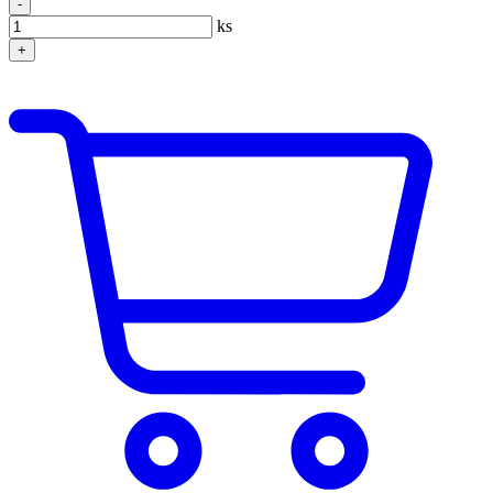
-
ks
+