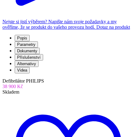
Nejste si jistí výběrem? Napište nám svoje požadavky a my
ověříme, že se produkt do vašeho provozu hodí.
Dotaz na produkt
Popis
Parametry
Dokumenty
Příslušenství
Alternativy
Videa
Defibrilátor PHILIPS
38 900 Kč
Skladem