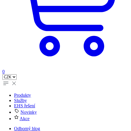
0
Produkty
Služby
EHS řešení
Novinky
Akce
Odborný blog