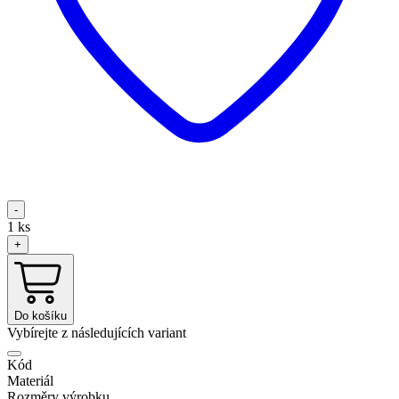
-
1
ks
+
Do košíku
Vybírejte z následujících variant
Kód
Materiál
Rozměry výrobku