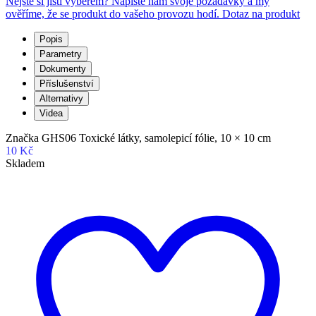
Nejste si jistí výběrem? Napište nám svoje požadavky a my
ověříme, že se produkt do vašeho provozu hodí.
Dotaz na produkt
Popis
Parametry
Dokumenty
Příslušenství
Alternativy
Videa
Značka GHS06 Toxické látky, samolepicí fólie, 10 × 10 cm
10 Kč
Skladem