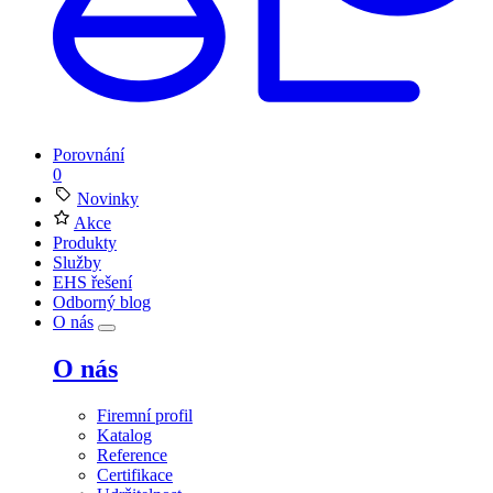
Porovnání
0
Novinky
Akce
Produkty
Služby
EHS řešení
Odborný blog
O nás
O nás
Firemní profil
Katalog
Reference
Certifikace