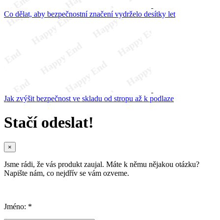
Co dělat, aby bezpečnostní značení vydrželo desítky let
Jak zvýšit bezpečnost ve skladu od stropu až k podlaze
Stačí odeslat!
×
Jsme rádi, že vás produkt zaujal. Máte k němu nějakou otázku?
Napište nám, co nejdřív se vám ozveme.
Jméno: *