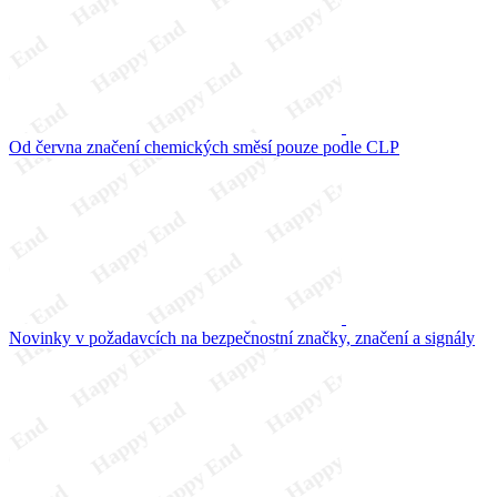
Od června značení chemických směsí pouze podle CLP
Novinky v požadavcích na bezpečnostní značky, značení a signály