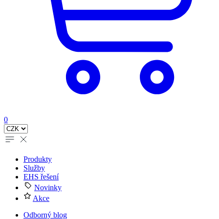
0
Produkty
Služby
EHS řešení
Novinky
Akce
Odborný blog