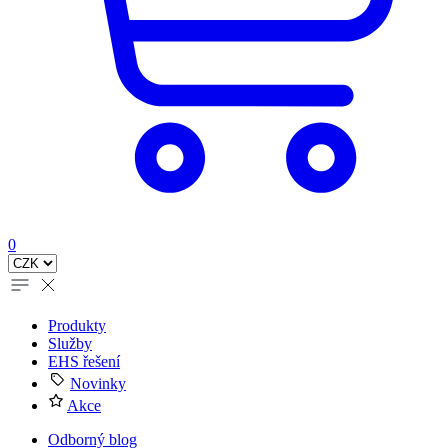
0
Produkty
Služby
EHS řešení
Novinky
Akce
Odborný blog