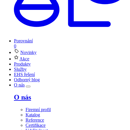
Porovnání
0
Novinky
Akce
Produkty
Služby
EHS řešení
Odborný blog
O nás
O nás
Firemní profil
Katalog
Reference
Certifikace