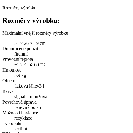
Rozměry výrobku
Rozměry výrobku:
Maximální vnější rozměry výrobku
51 × 26 × 19 cm
Doporučené použití
firemní
Provozní teplota
−15 ºC až 60 ºC
Hmotnost
5,9 kg
Objem
tlaková láhev3 l
Barva
signální oranžová
Povrchová úprava
barevný potah
Možnosti likvidace
recyklace
Typ obalu
textilní