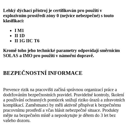
Lehký dýchací přístroj je certifikován pro použití v
explozivním prostředí zóny 0 (nejvíce nebezpečné) s touto
klasifikací:
I M1
II 1D
II 1G IIC T6
Kromě toho jeho technické parametry odpovídají směrnicím
SOLAS a IMO pro použití v námořní dopravě.
BEZPEČNOSTNÍ INFORMACE
Prevence rizik na pracovišti začíná správnou organizací práce a
dodržováním bezpečnostních pravidel. Pravidelné kontroly, školení
a používání ochranných pomůcek snižují riziko úrazů a zdravotních
komplikací. Zaměstnanci by měli aktivně přispívat k bezpečnému
pracovnímu prostředí a včas hlásit nebezpečné situace. Produkty
mějte na bezpečném místě a neposkytujte je dětem do 3 let bez
vašeho dozoru.