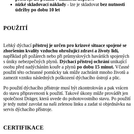
nízké skladovací náklady
- lze je skladovat
bez nutnosti
údržby po dobu 10 let
POUŽITÍ
Lehký dýchací
přístroj je určen pro krizové situace spojené se
zhoršením kvality vzduchu ohrožující zdraví a životy lidí,
například při požárech nebo při průmyslových haváriích spojených
s úniky nebezpečných plynů.
Dýchací přístroj ochrání
unikající
osobu před nadýcháním kouře a plynů
po dobu 15 minut.
Včasné
použití této ochranné pomůcky tak může zachránit mnoho životů a
zamezit vzniku následných poškození dýchacího ústrojí a plic.
Po použití dýchacího přístroje musí být zkontrolován a pak vrácen
do stavu připravenosti k použití
. Takové úkony může provádět jen
společnost Dräger, která uvede do pohotovostního stavu. Po použití
je tedy nutné zavolat na naši zelenou linku a zadat si objednávku na
servis dýchacího přístroje.
CERTIFIKACE