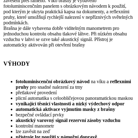
zavěšení přes rameno. Víko brašny je vybaveno
fotoluminiscenčním panelem s obrázkovým návodem k použití,
pod kterým je ukryta praktická kapsa na dokumenty, a reflexními
pruhy, které umožňují rychlejší nalezení v nepříznivých světelných
podmínkách.
Brašna je dále vybavena dobře viditelným manometrem pro
jednoduchou kontrolu obsahu tlakové láhve. Při nízkém obsahu
vzduchu v lahvi se ozve také akustický signál. Přístroj je
automaticky aktivován při otevření brašny
VÝHODY
fotoluminiscenční obrázkový návod
na víku a
reflexními
pruhy
pro snadné nalezení za tmy
přetlakové provedení
plicní automatika s celoobličejovou panoramatickou maskou
vynikající těsnicí vlastnosti a nízký výdechový odpor
automatická aktivace vyjmutím masky z brašny
bezpečné ovládací prvky
akustický varovný signál rezervní zásoby vzduchu
kontrolní manometr
lze zavěsit na zeď
přístroje lze použíti v námořní dopravě