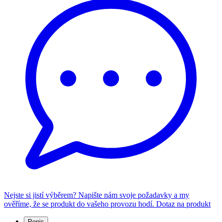
Nejste si jistí výběrem? Napište nám svoje požadavky a my
ověříme, že se produkt do vašeho provozu hodí.
Dotaz na produkt
Popis