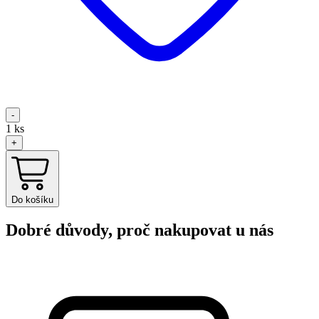
-
1
ks
+
Do košíku
Dobré důvody, proč nakupovat u nás