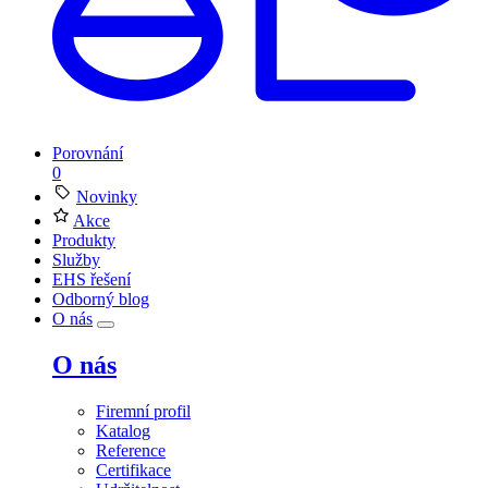
Porovnání
0
Novinky
Akce
Produkty
Služby
EHS řešení
Odborný blog
O nás
O nás
Firemní profil
Katalog
Reference
Certifikace