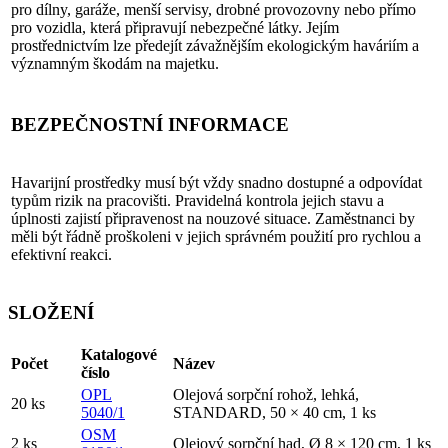
pro dílny, garáže, menší servisy, drobné provozovny nebo přímo
pro vozidla, která připravují nebezpečné látky. Jejím
prostřednictvím lze předejít závažnějším ekologickým haváriím a
významným škodám na majetku.
BEZPEČNOSTNÍ INFORMACE
Havarijní prostředky musí být vždy snadno dostupné a odpovídat
typům rizik na pracovišti. Pravidelná kontrola jejich stavu a
úplnosti zajistí připravenost na nouzové situace. Zaměstnanci by
měli být řádně proškoleni v jejich správném použití pro rychlou a
efektivní reakci.
SLOŽENÍ
Katalogové
Počet
Název
číslo
OPL
Olejová sorpční rohož, lehká,
20 ks
5040/1
STANDARD, 50 × 40 cm, 1 ks
OSM
2 ks
Olejový sorpční had, Ø 8 × 120 cm, 1 ks