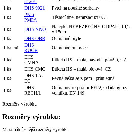
8120/1
1 ks
DHS 9021
Pytel na použité sorbenty
PN 5
1 ks
Těsnicí tmel nemrznoucí 0,5 l
PMPA
Nálepka NEBEZPEČNÝ ODPAD, 10,5
1 ks
DHS NNO
x 15cm
1 ks
DHS OBR
Ochranné brýle
DHS
1 balení
Ochranné rukavice
RUCH
EHS
1 ks
Etiketa HS – malá, návod k použití, CZ
CMNA
1 ks
EHS CMO
Etiketa HS – malá, olejová, CZ
DHS TA-
1 ks
Pevná taška se zipem - průhledná
EC
DHS
Ochranný respirátor FFP2, skládaný bez
1 ks
RECH/1
ventilku, EN 149
Rozměry výrobku
Rozměry výrobku:
Maximální vnější rozměry výrobku