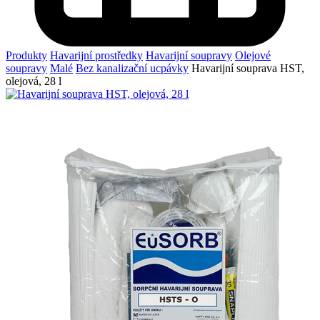
Produkty
Havarijní prostředky
Havarijní soupravy
Olejové
soupravy
Malé
Bez kanalizační ucpávky
Havarijní souprava HST,
olejová, 28 l