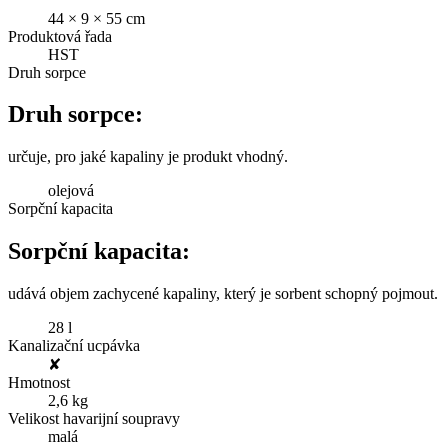
44 × 9 × 55 cm
Produktová řada
HST
Druh sorpce
Druh sorpce:
určuje, pro jaké kapaliny je produkt vhodný.
olejová
Sorpční kapacita
Sorpční kapacita:
udává objem zachycené kapaliny, který je sorbent schopný pojmout.
28 l
Kanalizační ucpávka
✘
Hmotnost
2,6 kg
Velikost havarijní soupravy
malá