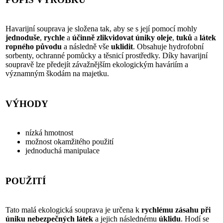
Havarijní souprava je složena tak, aby se s její pomocí mohly
jednoduše
,
rychle
a
účinně zlikvidovat úniky oleje
,
tuků
a
látek
ropného původu
a následně vše
uklidit
. Obsahuje hydrofobní
sorbenty, ochranné pomůcky a těsnicí prostředky. Díky havarijní
soupravě lze předejít závažnějším ekologickým haváriím a
významným škodám na majetku.
VÝHODY
nízká hmotnost
možnost okamžitého použití
jednoduchá manipulace
POUŽITÍ
Tato malá ekologická souprava je určena k
rychlému zásahu
při
úniku nebezpečných látek
a jejich následnému
úklidu
. Hodí se