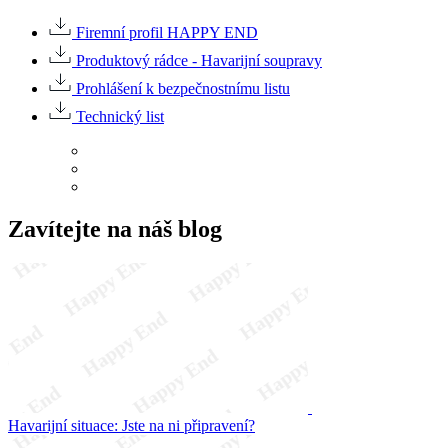
Firemní profil HAPPY END
Produktový rádce - Havarijní soupravy
Prohlášení k bezpečnostnímu listu
Technický list
Zavítejte na náš blog
Havarijní situace: Jste na ni připravení?