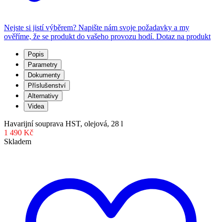
Nejste si jistí výběrem? Napište nám svoje požadavky a my
ověříme, že se produkt do vašeho provozu hodí.
Dotaz na produkt
Popis
Parametry
Dokumenty
Příslušenství
Alternativy
Videa
Havarijní souprava HST, olejová, 28 l
1 490 Kč
Skladem