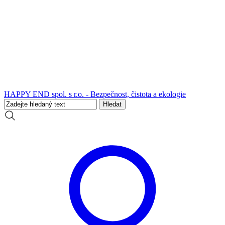
HAPPY END spol. s r.o. - Bezpečnost, čistota a ekologie