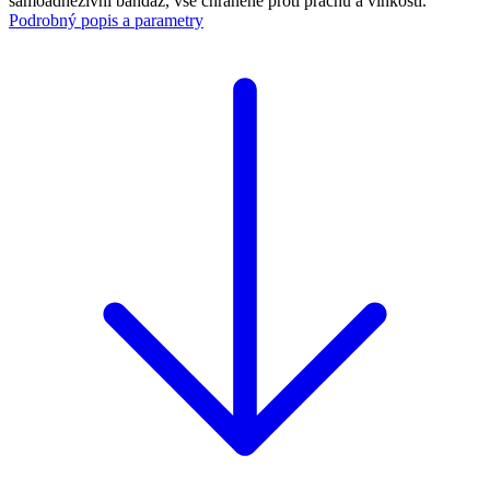
samoadhezivní bandáž, vše chráněné proti prachu a vlhkosti.
Podrobný popis a parametry