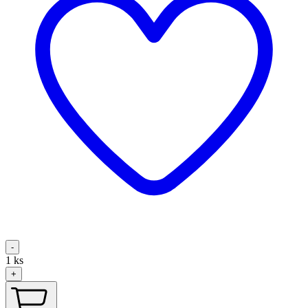
-
1
ks
+