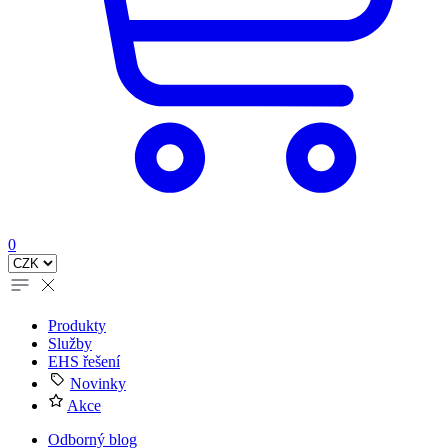
0
Produkty
Služby
EHS řešení
Novinky
Akce
Odborný blog