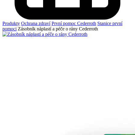
Produkty
Ochrana zdraví
První pomoc Cederroth
Stanice první
pomoci
Zásobník náplastí a péče o rány Cederroth