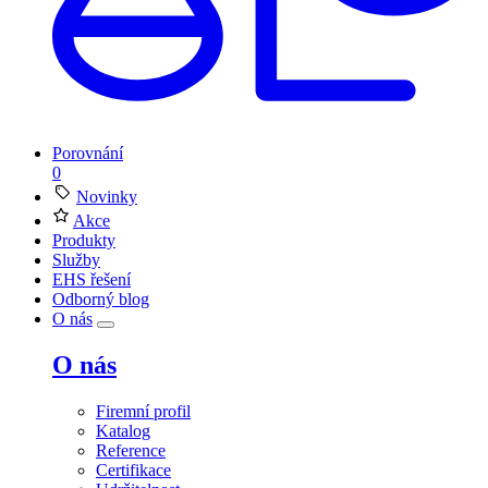
Porovnání
0
Novinky
Akce
Produkty
Služby
EHS řešení
Odborný blog
O nás
O nás
Firemní profil
Katalog
Reference
Certifikace