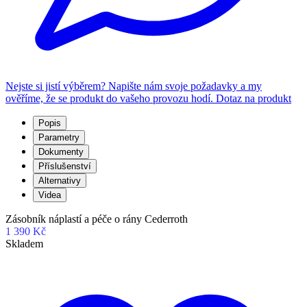
Nejste si jistí výběrem? Napište nám svoje požadavky a my
ověříme, že se produkt do vašeho provozu hodí.
Dotaz na produkt
Popis
Parametry
Dokumenty
Příslušenství
Alternativy
Videa
Zásobník náplastí a péče o rány Cederroth
1 390 Kč
Skladem