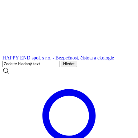
HAPPY END spol. s r.o. - Bezpečnost, čistota a ekologie