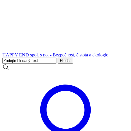
HAPPY END spol. s r.o. - Bezpečnost, čistota a ekologie