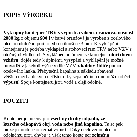
POPIS VÝROBKU
Výklopný kontejner TRV s výpustí a víkem, oranžová, nosnost
2000 kg
o objemu
900 l
v barvě oranžová je vyroben z ocelového
plechu odolného proti ohybu o tloušťce 3 mm. K vyklápění
kontejneru je potřeba vyklápěcí a stohovací rám TRV nebo VZV s
otočnými vidlicemi. S vyklápěcím rámem se kontejner
otočí dnem
vzhůru
, dojde tedy k úplnému vysypání a vyklápění je možné
provádět v jakékoli výšce vidlic VZV
z kabiny řidiče
pomocí
ocelového lanka. Přebytečná kapalina z nákladu zbavená
větších mechanických nečistot díky separačnímu dnu může odtéci
výpustí
. Spoje kontejneru jsou vodě a oleji odolné.
POUŽITÍ
Kontejner je určený pro
všechny druhy odpadů
, ze
kterého
odkapává olej, voda nebo jiná kapalina
.
Ta se pak
může jednoduše odčerpat výpustí. Díky ocelovému plechu
odolnému proti ohybu je však tento kontejner
zejména