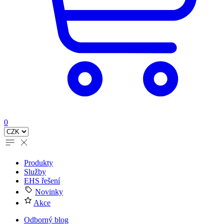
0
Produkty
Služby
EHS řešení
Novinky
Akce
Odborný blog