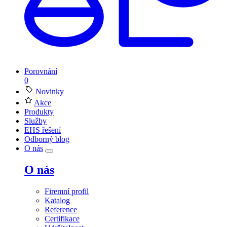
Porovnání
0
Novinky
Akce
Produkty
Služby
EHS řešení
Odborný blog
O nás
O nás
Firemní profil
Katalog
Reference
Certifikace