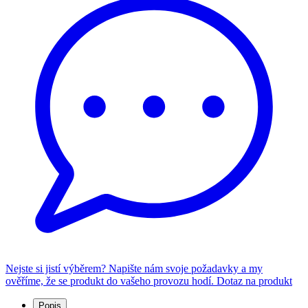
Nejste si jistí výběrem? Napište nám svoje požadavky a my
ověříme, že se produkt do vašeho provozu hodí.
Dotaz na produkt
Popis