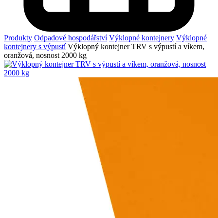
Produkty
Odpadové hospodářství
Výklopné kontejnery
Výklopné
kontejnery s výpustí
Výklopný kontejner TRV s výpustí a víkem,
oranžová, nosnost 2000 kg