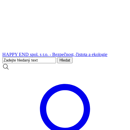
HAPPY END spol. s r.o. - Bezpečnost, čistota a ekologie