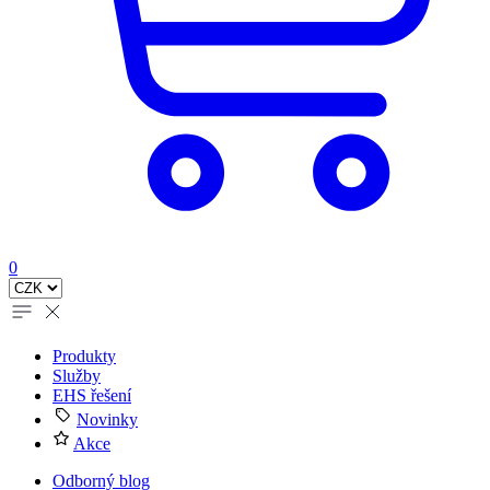
0
Produkty
Služby
EHS řešení
Novinky
Akce
Odborný blog