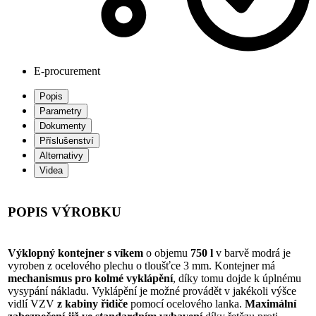
E-procurement
Popis
Parametry
Dokumenty
Příslušenství
Alternativy
Videa
POPIS VÝROBKU
Výklopný kontejner s víkem
o objemu
750 l
v barvě modrá je
vyroben z ocelového plechu o tloušťce 3 mm. Kontejner má
mechanismus pro kolmé vyklápění
, díky tomu dojde k úplnému
vysypání nákladu. Vyklápění je možné provádět v jakékoli výšce
vidlí VZV
z kabiny řidiče
pomocí ocelového lanka.
Maximální