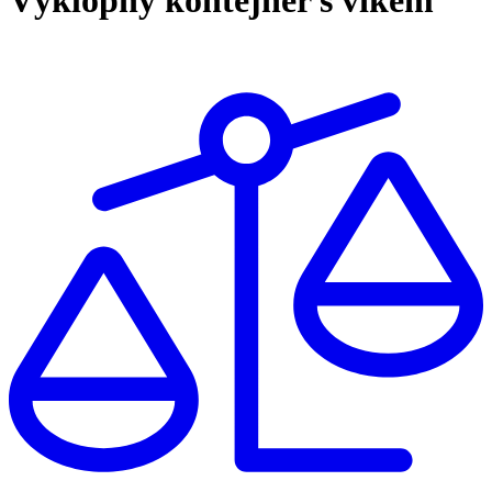
Výklopný kontejner s víkem