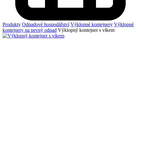
Produkty
Odpadové hospodářství
Výklopné kontejnery
Výklopné
kontejnery na pevný odpad
Výklopný kontejner s víkem