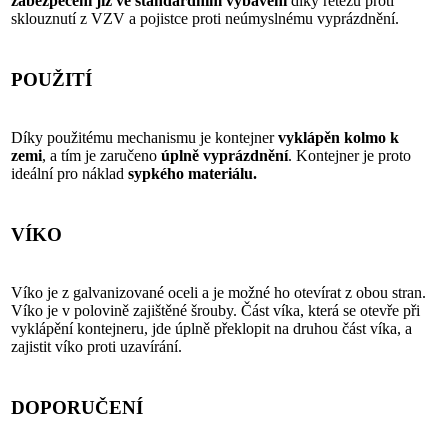
zabezpečení již ve standardním vybavení
díky řetězu proti
sklouznutí z VZV a pojistce proti neúmyslnému vyprázdnění.
POUŽITÍ
Díky použitému mechanismu je kontejner
vyklápěn kolmo k
zemi
,
a tím je zaručeno
úplně vyprázdnění
.
Kontejner je proto
ideální
pro náklad
sypkého materiálu.
VÍKO
Víko je z galvanizované oceli a je možné ho otevírat z obou stran.
Víko je v polovině zajištěné šrouby. Část víka, která se otevře při
vyklápění kontejneru, jde úplně překlopit na druhou část víka, a
zajistit víko proti uzavírání.
DOPORUČENÍ