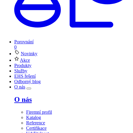
Porovnání
0
Novinky
Akce
Produkty
Služby
EHS řešení
Odborný blog
O nás
O nás
Firemní profil
Katalog
Reference
Certifikace