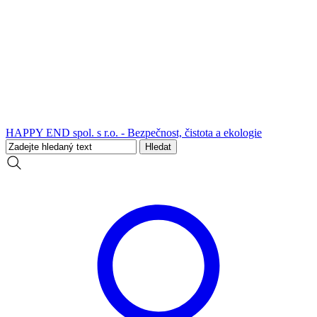
HAPPY END spol. s r.o. - Bezpečnost, čistota a ekologie