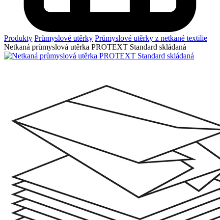
Produkty
Průmyslové utěrky
Průmyslové utěrky z netkané textilie
Netkaná průmyslová utěrka PROTEXT Standard skládaná