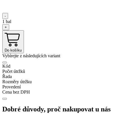
-
1
bal
+
Do košíku
Vybírejte z následujících variant
Kód
Počet útržků
Řada
Rozměry útržku
Provedení
Cena bez DPH
Dobré důvody, proč nakupovat u nás