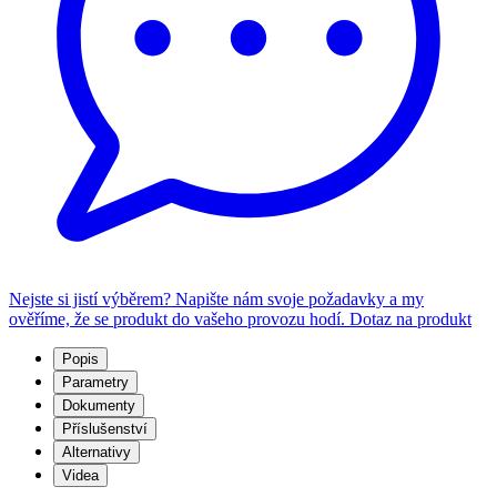
Nejste si jistí výběrem? Napište nám svoje požadavky a my
ověříme, že se produkt do vašeho provozu hodí.
Dotaz na produkt
Popis
Parametry
Dokumenty
Příslušenství
Alternativy
Videa