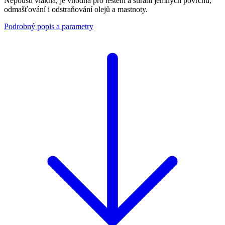
Nepouští vlákna, je vhodná pro leštění a stírání jemných povrchů,
odmašťování i odstraňování olejů a mastnoty.
Podrobný popis a parametry