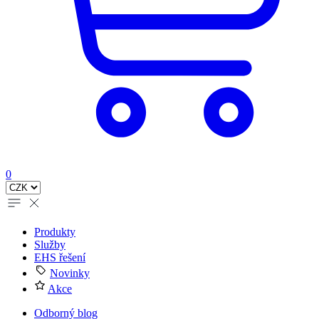
0
Produkty
Služby
EHS řešení
Novinky
Akce
Odborný blog