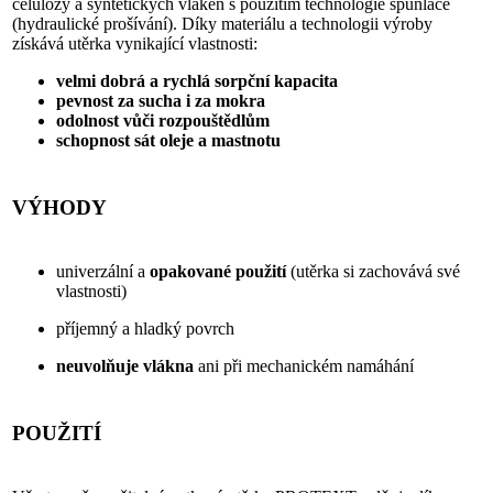
celulózy a syntetických vláken s použitím technologie spunlace
(hydraulické prošívání). Díky materiálu a technologii výroby
získává utěrka vynikající vlastnosti:
velmi dobrá a rychlá sorpční kapacita
pevnost za sucha i za mokra
odolnost vůči rozpouštědlům
schopnost sát oleje a mastnotu
VÝHODY
univerzální a
opakované použití
(utěrka si zachovává své
vlastnosti)
příjemný a hladký povrch
neuvolňuje vlákna
ani při mechanickém namáhání
POUŽITÍ