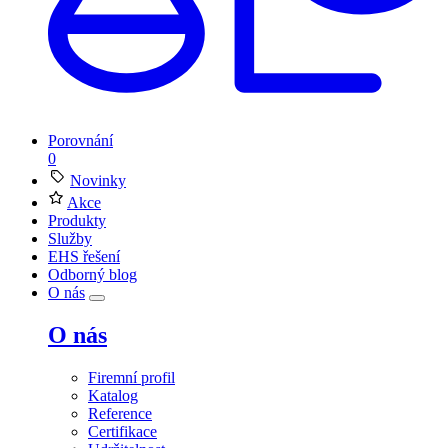
Porovnání
0
Novinky
Akce
Produkty
Služby
EHS řešení
Odborný blog
O nás
O nás
Firemní profil
Katalog
Reference
Certifikace