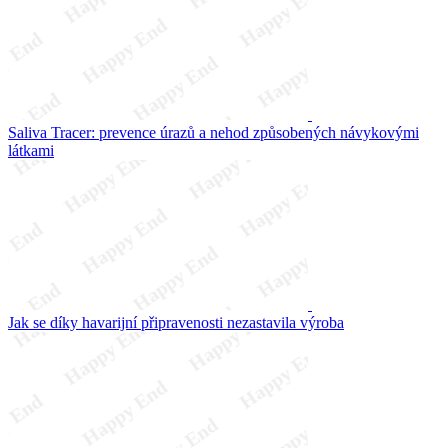
Saliva Tracer: prevence úrazů a nehod způsobených návykovými
látkami
Jak se díky havarijní připravenosti nezastavila výroba