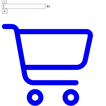
-
ks
+