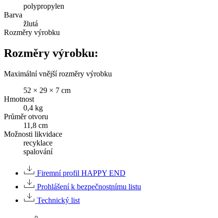
polypropylen
Barva
žlutá
Rozměry výrobku
Rozměry výrobku:
Maximální vnější rozměry výrobku
52 × 29 × 7 cm
Hmotnost
0,4 kg
Průměr otvoru
11,8 cm
Možnosti likvidace
recyklace
spalování
Firemní profil HAPPY END
Prohlášení k bezpečnostnímu listu
Technický list