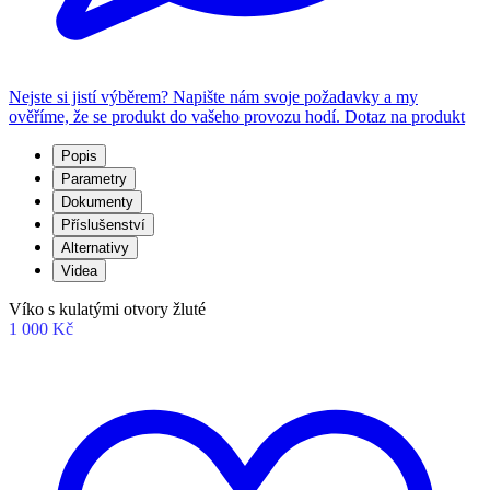
Nejste si jistí výběrem? Napište nám svoje požadavky a my
ověříme, že se produkt do vašeho provozu hodí.
Dotaz na produkt
Popis
Parametry
Dokumenty
Příslušenství
Alternativy
Videa
Víko s kulatými otvory žluté
1 000 Kč