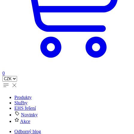
0
Produkty
Služby
EHS řešení
Novinky
Akce
Odborný blog