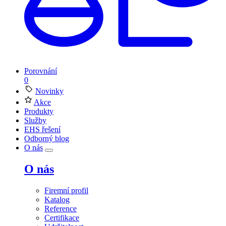
Porovnání
0
Novinky
Akce
Produkty
Služby
EHS řešení
Odborný blog
O nás
O nás
Firemní profil
Katalog
Reference
Certifikace