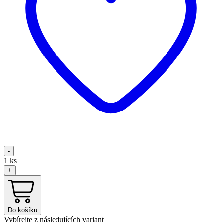
-
1
ks
+
Do košíku
Vybírejte z následujících variant