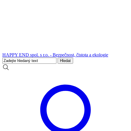
HAPPY END spol. s r.o. - Bezpečnost, čistota a ekologie