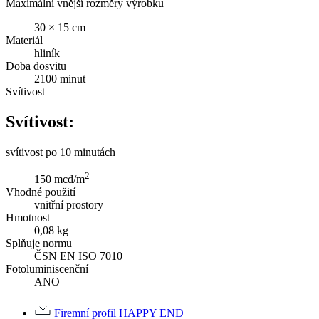
Maximální vnější rozměry výrobku
30 × 15 cm
Materiál
hliník
Doba dosvitu
2100 minut
Svítivost
Svítivost:
svítivost po 10 minutách
2
150 mcd/m
Vhodné použití
vnitřní prostory
Hmotnost
0,08 kg
Splňuje normu
ČSN EN ISO 7010
Fotoluminiscenční
ANO
Firemní profil HAPPY END