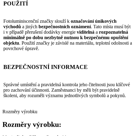
POUŽITÍ
Fotoluminiscenční značky slouží k
označování únikových
východů
a jiných
bezpečnostních oznámení
. Tato místa musí být
i v případě přerušení dodávky energie
viditelná
a
rozpoznatelná
minimálně po dobu nezbytně nutnou k bezpečnému opuštění
objektu
. Použití značky je závislé na materiálu, teplotní odolnosti a
povrchové úpravě.
BEZPEČNOSTNÍ INFORMACE
Správné umístění a pravidelná kontrola jeho čitelnosti jsou klíčové
pro zachování účinnosti. Zaměstnanci by měli být pravidelně
školeni, aby rozuměli významu jednotlivých symbolů a pokynů.
Rozměry výrobku
Rozměry výrobku: