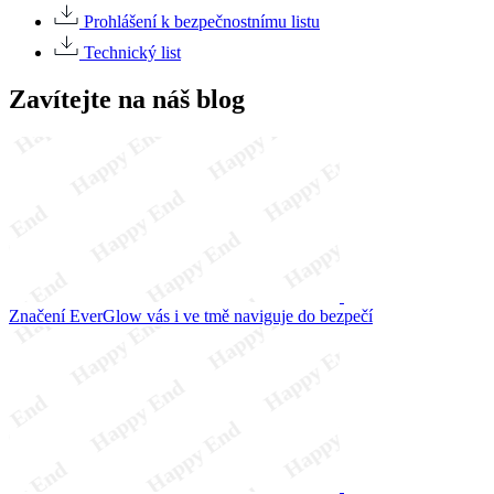
Prohlášení k bezpečnostnímu listu
Technický list
Zavítejte na náš blog
Značení EverGlow vás i ve tmě naviguje do bezpečí