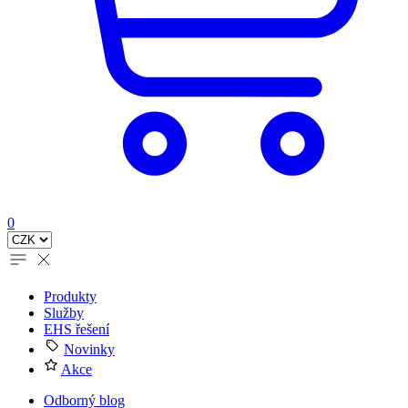
0
Produkty
Služby
EHS řešení
Novinky
Akce
Odborný blog