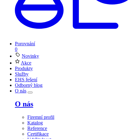
Porovnání
0
Novinky
Akce
Produkty
Služby
EHS řešení
Odborný blog
O nás
O nás
Firemní profil
Katalog
Reference
Certifikace