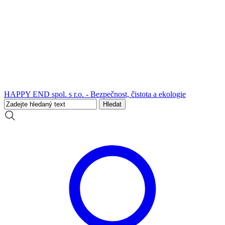
HAPPY END spol. s r.o. - Bezpečnost, čistota a ekologie