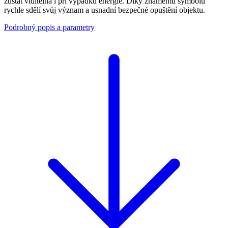
zůstat viditelná i při výpadku energie. Díky známému symbolu
rychle sdělí svůj význam a usnadní bezpečné opuštění objektu.
Podrobný popis a parametry