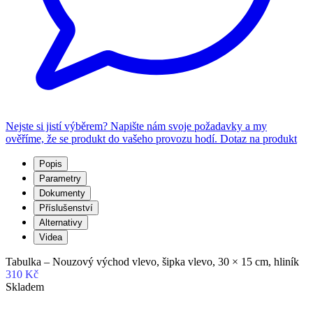
Nejste si jistí výběrem? Napište nám svoje požadavky a my
ověříme, že se produkt do vašeho provozu hodí.
Dotaz na produkt
Popis
Parametry
Dokumenty
Příslušenství
Alternativy
Videa
Tabulka – Nouzový východ vlevo, šipka vlevo, 30 × 15 cm, hliník
310 Kč
Skladem