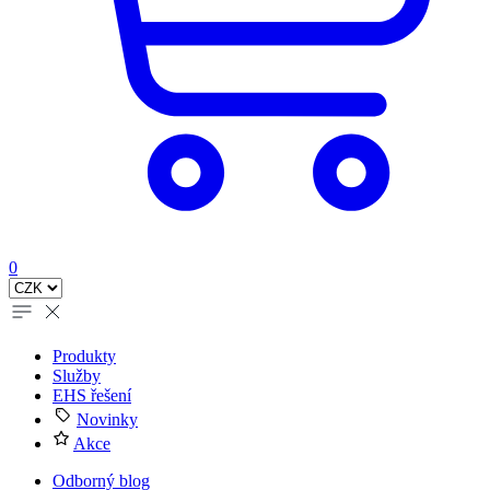
0
Produkty
Služby
EHS řešení
Novinky
Akce
Odborný blog