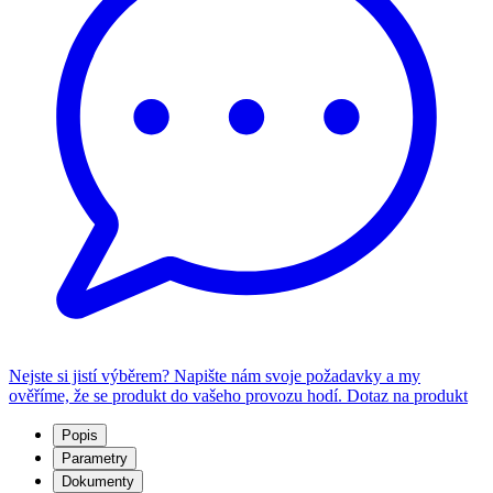
Nejste si jistí výběrem? Napište nám svoje požadavky a my
ověříme, že se produkt do vašeho provozu hodí.
Dotaz na produkt
Popis
Parametry
Dokumenty