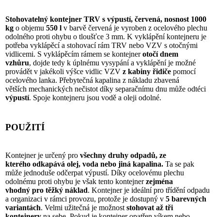
Stohovatelný kontejner TRV s výpustí, červená, nosnost 1000
kg
o objemu
550 l
v barvě červená je vyroben z ocelového plechu
odolného proti ohybu o tloušťce 3 mm. K vyklápění kontejneru je
potřeba vyklápěcí a stohovací rám TRV nebo VZV s otočnými
vidlicemi. S vyklápěcím rámem se kontejner
otočí dnem
vzhůru
, dojde tedy k úplnému vysypání a vyklápění je možné
provádět v jakékoli výšce vidlic VZV
z kabiny řidiče
pomocí
ocelového lanka. Přebytečná kapalina z nákladu zbavená
větších mechanických nečistot díky separačnímu dnu může odtéci
výpustí
. Spoje kontejneru jsou vodě a oleji odolné.
POUŽITÍ
Kontejner je určený pro
všechny druhy odpadů
, ze
kterého
odkapává olej, voda nebo jiná kapalina
.
Ta se pak
může jednoduše odčerpat výpustí. Díky ocelovému plechu
odolnému proti ohybu je však tento kontejner
zejména
vhodný
pro těžký náklad
. Kontejner je ideální pro třídění odpadu
a organizaci v rámci provozu, protože je dostupný v
5 barevných
variantách
. Velmi užitečná je možnost
stohovat až tři
kontejnery
na sebe. Pokud je kontejner opatřen víkem nebo