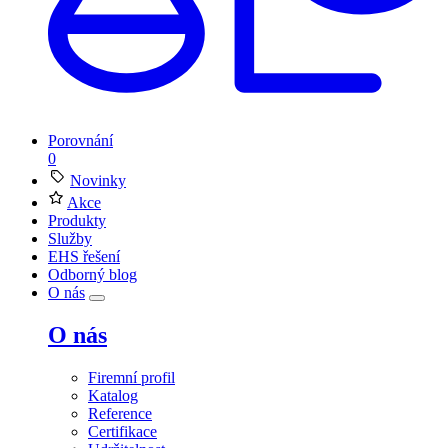
Porovnání
0
Novinky
Akce
Produkty
Služby
EHS řešení
Odborný blog
O nás
O nás
Firemní profil
Katalog
Reference
Certifikace