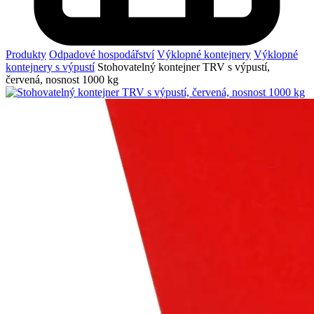
Produkty
Odpadové hospodářství
Výklopné kontejnery
Výklopné
kontejnery s výpustí
Stohovatelný kontejner TRV s výpustí,
červená, nosnost 1000 kg