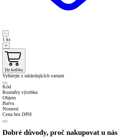
-
1
ks
+
Do košíku
Vybírejte z následujících variant
Kód
Rozměry výrobku
Objem
Barva
Nosnost
Cena bez DPH
Dobré důvody, proč nakupovat u nás