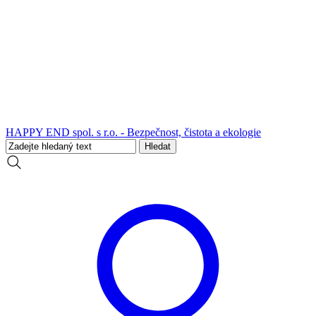
HAPPY END spol. s r.o. - Bezpečnost, čistota a ekologie