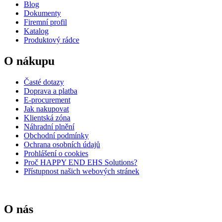
Blog
Dokumenty
Firemní profil
Katalog
Produktový rádce
O nákupu
Časté dotazy
Doprava a platba
E-procurement
Jak nakupovat
Klientská zóna
Náhradní plnění
Obchodní podmínky
Ochrana osobních údajů
Prohlášení o cookies
Proč HAPPY END EHS Solutions?
Přístupnost našich webových stránek
O nás