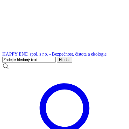
HAPPY END spol. s r.o. - Bezpečnost, čistota a ekologie