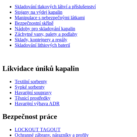
Skladování tlakových láhví a příslušenství
Stojany na výdej kapalin
Manipulace s nebezpečnými látkami
Bezpečnostní skříně
Nádoby pro skladování kapalin
Záchytné vany, palety a podlahy
Sklady, kontejnery a regály
Skladování lithiových baterií
Likvidace úniků kapalin
Textilní sorbenty
Sypké sorbenty
Havarijní soupravy
Těsnicí prostředky
Havarijní výbava ADR
Bezpečnost práce
LOCKOUT TAGOUT
Ochranné zábrany, nárazníky a profily