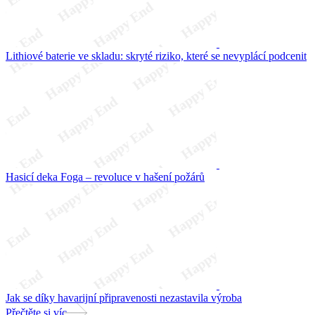
Lithiové baterie ve skladu: skryté riziko, které se nevyplácí podcenit
Hasicí deka Foga – revoluce v hašení požárů
Jak se díky havarijní připravenosti nezastavila výroba
Přečtěte si víc