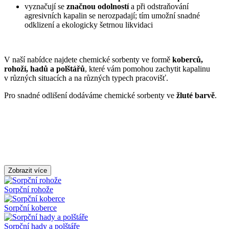
vyznačují se
značnou odolností
a při odstraňování
agresivních kapalin se nerozpadají; tím umožní snadné
odklizení a ekologicky šetrnou likvidaci
V naší nabídce najdete chemické sorbenty ve formě
koberců,
rohoží, hadů a polštářů
, které vám pomohou zachytit kapalinu
v různých situacích a na různých typech pracovišť.
Pro snadné odlišení dodáváme chemické sorbenty
v
e
žluté barvě
.
Zobrazit více
Sorpční rohože
Sorpční koberce
Sorpční hady a polštáře