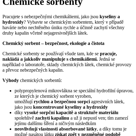
Chemické sorbenty
Pracujete s nebezpečnými chemikáliemi, jako jsou
kyseliny a
hydroxidy
? Vybavte se chemickým sorbentem, který v případě
havárie nebo nechtěného úniku rychle a účinně zachytí všechny
druhy kapalin včetně nejagresivnějších látek.
Chemický sorbent – bezpečnost, ekologie a čistota
Chemické sorbenty se používají všude tam, kde se
pracuje,
nakládá a jakkoliv manipuluje s chemikáliemi.
Jedná se
například o laboratoře, sklady chemických látek, chemické provozy
a převoz nebezpečných kapalin.
Výhody
chemických sorbentů:
polypropylenová mikrovlákna se speciální hydrofilní úpravou,
ze kterých je chemický sorbent vyroben,
umožňují
rychlou
a bezpečnou sorpci
agresivních látek,
jako jsou
koncentrované kyseliny a hydroxidy
díky
vysoké sorpční kapacitě a struktuře materiálu
spolehlivě
zachytí kapalinu
a už ji nepustí ven; tím zamezí
jejímu dalšímu šíření a ničivým následkům
neovlivňují vlastnosti absorbované látky
, a díky tomu je
možné nasátou látku
získat zpět v nezměněné podobě