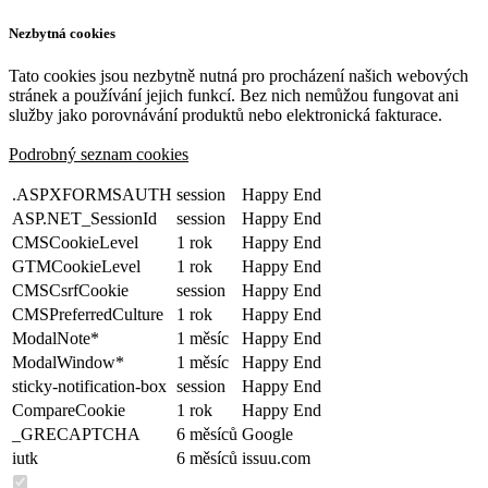
Nezbytná cookies
Tato cookies jsou nezbytně nutná pro procházení našich webových
stránek a používání jejich funkcí. Bez nich nemůžou fungovat ani
služby jako porovnávání produktů nebo elektronická fakturace.
Podrobný seznam cookies
.ASPXFORMSAUTH
session
Happy End
ASP.NET_SessionId
session
Happy End
CMSCookieLevel
1 rok
Happy End
GTMCookieLevel
1 rok
Happy End
CMSCsrfCookie
session
Happy End
CMSPreferredCulture
1 rok
Happy End
ModalNote*
1 měsíc
Happy End
ModalWindow*
1 měsíc
Happy End
sticky-notification-box
session
Happy End
CompareCookie
1 rok
Happy End
_GRECAPTCHA
6 měsíců
Google
iutk
6 měsíců
issuu.com