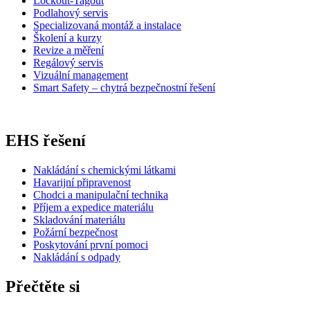
Lockout-Tagout
Podlahový servis
Specializovaná montáž a instalace
Školení a kurzy
Revize a měření
Regálový servis
Vizuální management
Smart Safety – chytrá bezpečnostní řešení
EHS řešení
Nakládání s chemickými látkami
Havarijní připravenost
Chodci a manipulační technika
Příjem a expedice materiálu
Skladování materiálu
Požární bezpečnost
Poskytování první pomoci
Nakládání s odpady
Přečtěte si