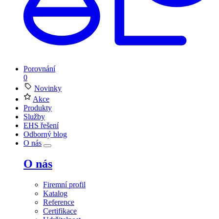
Porovnání
0
Novinky
Akce
Produkty
Služby
EHS řešení
Odborný blog
O nás
O nás
Firemní profil
Katalog
Reference
Certifikace