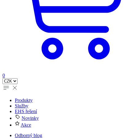
0
Produkty
Služby
EHS řešení
Novinky
Akce
Odborný blog