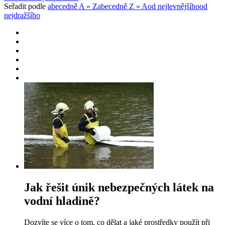
Seřadit podle
abecedně A » Z
abecedně Z » A
od nejlevnějšího
od
nejdražšího
Jak řešit únik nebezpečných látek na
vodní hladině?
Dozvíte se více o tom, co dělat a jaké prostředky použít při