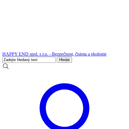
HAPPY END spol. s r.o. - Bezpečnost, čistota a ekologie