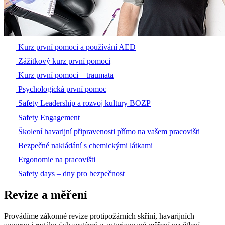
Kurz první pomoci a používání AED
Zážitkový kurz první pomoci
Kurz první pomoci – traumata
Psychologická první pomoc
Safety Leadership a rozvoj kultury BOZP
Safety Engagement
Školení havarijní připravenosti přímo na vašem pracovišti
Bezpečné nakládání s chemickými látkami
Ergonomie na pracovišti
Safety days – dny pro bezpečnost
Revize a měření
Provádíme zákonné revize protipožárních skříní, havarijních