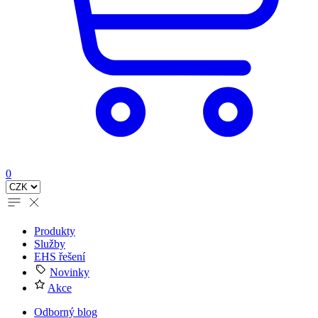
0
Produkty
Služby
EHS řešení
Novinky
Akce
Odborný blog