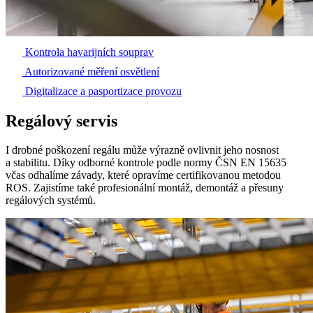
Kontrola havarijních souprav
Autorizované měření osvětlení
Digitalizace a pasportizace provozu
Regálový servis
I drobné poškození regálu může výrazně ovlivnit jeho nosnost
a stabilitu. Díky odborné kontrole podle normy ČSN EN 15635
včas odhalíme závady, které opravíme certifikovanou metodou
ROS. Zajistíme také profesionální montáž, demontáž a přesuny
regálových systémů.