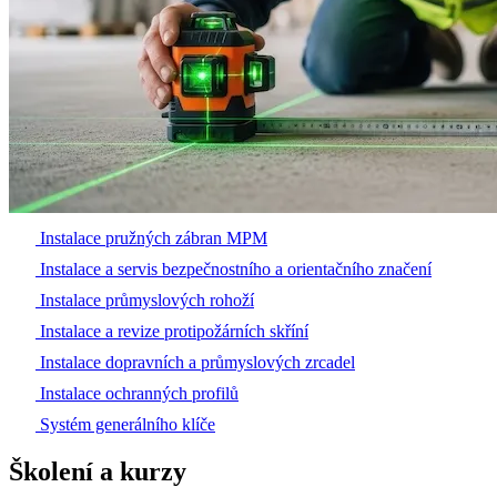
Instalace pružných zábran MPM
Instalace a servis bezpečnostního a orientačního značení
Instalace průmyslových rohoží
Instalace a revize protipožárních skříní
Instalace dopravních a průmyslových zrcadel
Instalace ochranných profilů
Systém generálního klíče
Školení a kurzy