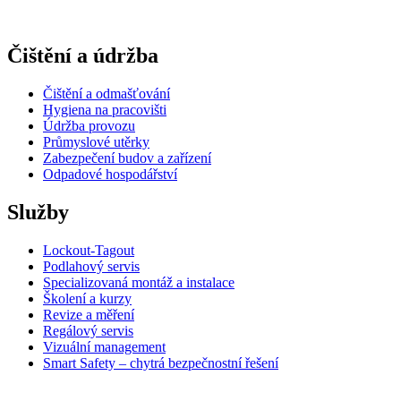
Čištění a údržba
Čištění a odmašťování
Hygiena na pracovišti
Údržba provozu
Průmyslové utěrky
Zabezpečení budov a zařízení
Odpadové hospodářství
Služby
Lockout-Tagout
Podlahový servis
Specializovaná montáž a instalace
Školení a kurzy
Revize a měření
Regálový servis
Vizuální management
Smart Safety – chytrá bezpečnostní řešení