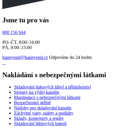
Jsme tu pro vás
800 156 944
PO–ČT, 8:00–16:00
PÁ, 8:00–15:00
happyend@happyend.cz
Odpovíme do 24 hodin
Nakládání s nebezpečnými látkami
Skladování tlakových láhví a příslušenství
Stojany na výdej kapalin
Manipulace s nebezpečnými látkami
Bezpečnostní skříně
Nádoby pro skladování kapalin
Záchytné vany, palety a podlahy
Sklady, kontejnery a regály
Skladování lithiových baterií