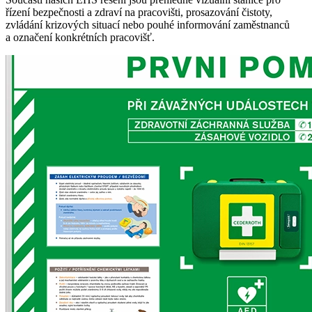
řízení bezpečnosti a zdraví na pracovišti, prosazování čistoty,
zvládání krizových situací nebo pouhé informování zaměstnanců
a označení konkrétních pracovišť.