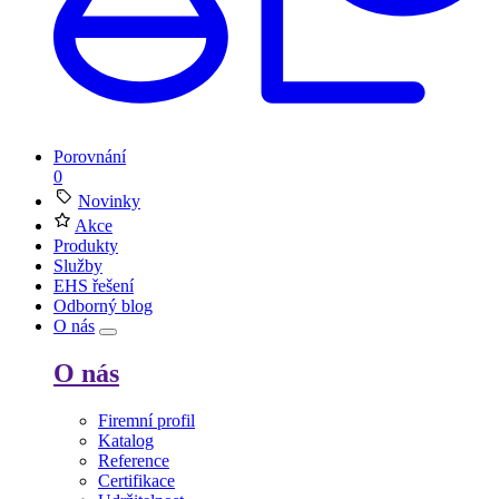
Porovnání
0
Novinky
Akce
Produkty
Služby
EHS řešení
Odborný blog
O nás
O nás
Firemní profil
Katalog
Reference
Certifikace