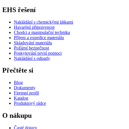
EHS řešení
Nakládání s chemickými látkami
Havarijní připravenost
Chodci a manipulační technika
Příjem a expedice materiálu
Skladování materiálu
Požární bezpečnost
Poskytování první pomoci
Nakládání s odpady
Přečtěte si
Blog
Dokumenty
Firemní profil
Katalog
Produktový rádce
O nákupu
Časté dotazy