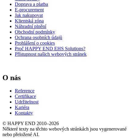
Doprava a platba
E-procurement
Jak nakupovat
Klientská zóna
Náhradní plnění
Obchodní podmínky
Ochrana osobních údajů
Prohlášení o cookies
Proč HAPPY END EHS Solutions?
Přístupnost našich webových stránek
O nás
Reference
Certifikace
Udržitelnost
Kariéra
Kontakty
© HAPPY END 2010–2026
Některé texty na těchto webových stránkách jsou vygenerované
nebo přeložené AI.