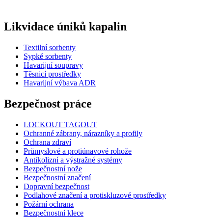
Likvidace úniků kapalin
Textilní sorbenty
Sypké sorbenty
Havarijní soupravy
Těsnicí prostředky
Havarijní výbava ADR
Bezpečnost práce
LOCKOUT TAGOUT
Ochranné zábrany, nárazníky a profily
Ochrana zdraví
Průmyslové a protiúnavové rohože
Antikolizní a výstražné systémy
Bezpečnostní nože
Bezpečnostní značení
Dopravní bezpečnost
Podlahové značení a protiskluzové prostředky
Požární ochrana
Bezpečnostní klece