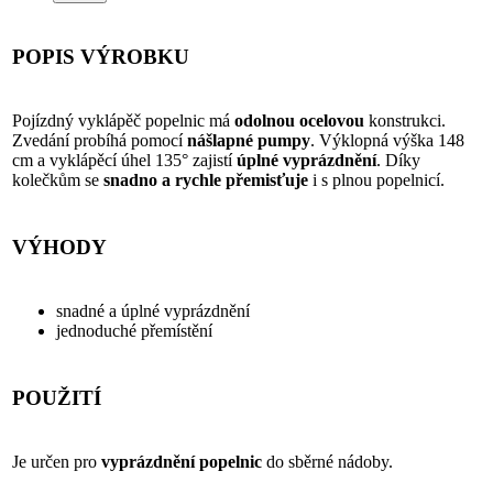
POPIS VÝROBKU
Pojízdný vyklápěč popelnic má
odolnou ocelovou
konstrukci.
Zvedání probíhá pomocí
nášlapné pumpy
. Výklopná výška 148
cm a vyklápěcí úhel 135° zajistí
úplné vyprázdnění
. Díky
kolečkům se
snadno a rychle přemisťuje
i s plnou popelnicí.
VÝHODY
snadné a úplné vyprázdnění
jednoduché přemístění
POUŽITÍ
Je určen pro
vyprázdnění popelnic
do sběrné nádoby.