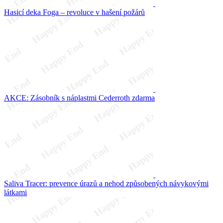
Hasicí deka Foga – revoluce v hašení požárů
AKCE: Zásobník s náplastmi Cederroth zdarma
Saliva Tracer: prevence úrazů a nehod způsobených návykovými
látkami