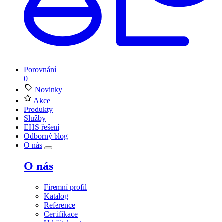
Porovnání
0
Novinky
Akce
Produkty
Služby
EHS řešení
Odborný blog
O nás
O nás
Firemní profil
Katalog
Reference
Certifikace