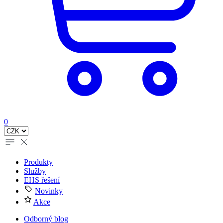
0
Produkty
Služby
EHS řešení
Novinky
Akce
Odborný blog