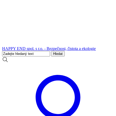
HAPPY END spol. s r.o. - Bezpečnost, čistota a ekologie