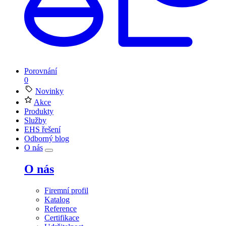
Porovnání
0
Novinky
Akce
Produkty
Služby
EHS řešení
Odborný blog
O nás
O nás
Firemní profil
Katalog
Reference
Certifikace