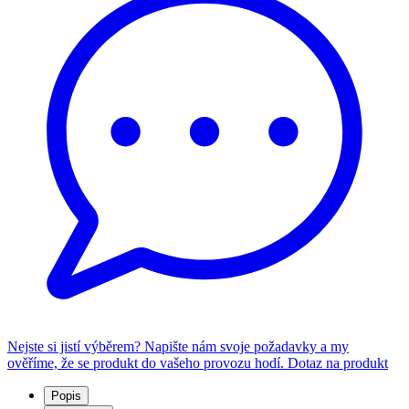
Nejste si jistí výběrem? Napište nám svoje požadavky a my
ověříme, že se produkt do vašeho provozu hodí.
Dotaz na produkt
Popis