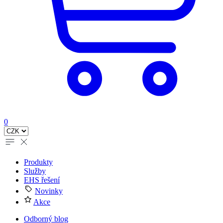
0
Produkty
Služby
EHS řešení
Novinky
Akce
Odborný blog