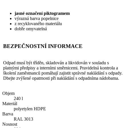
jasné označení piktogramem
výrazná barva popelnice
z recyklovaného materiálu
dobře omyvatelná
BEZPEČNOSTNÍ INFORMACE
Odpad musí být tříděn, skladován a likvidován v souladu s
platnými předpisy a interními směrnicemi. Pravidelná kontrola a
školení zaměstnanců pomáhají zajistit správné nakládání s odpady.
Dbejte zvýšené opatrnosti při nakládání s odpadníma nádobama.
Objem
240 l
Materiál
polyetylen HDPE
Barva
RAL 3013
Nosnost