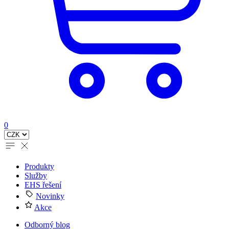
0
Produkty
Služby
EHS řešení
Novinky
Akce
Odborný blog