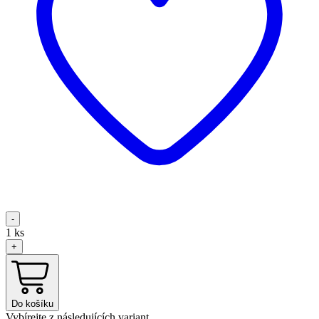
-
1
ks
+
Do košíku
Vybírejte z následujících variant