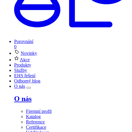
Porovnání
0
Novinky
Akce
Produkty
Služby
EHS řešení
Odborný blog
O nás
O nás
Firemní profil
Katalog
Reference
Certifikace