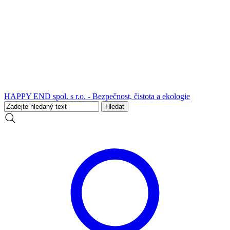
HAPPY END spol. s r.o. - Bezpečnost, čistota a ekologie