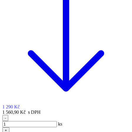
1 290 Kč
1 560,90 Kč s DPH
-
ks
+