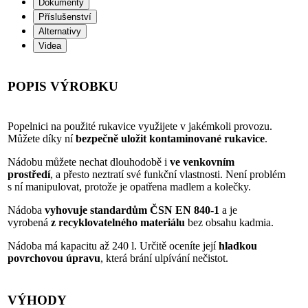
Dokumenty
Příslušenství
Alternativy
Videa
POPIS VÝROBKU
Popelnici na použité rukavice využijete v jakémkoli provozu.
Můžete díky ní
bezpečně
uložit kontaminované rukavice
.
Nádobu můžete nechat dlouhodobě i
ve venkovním
prostředí
, a přesto neztratí své funkční vlastnosti. Není problém
s ní manipulovat, protože je opatřena madlem a kolečky.
Nádoba
vyhovuje standardům ČSN EN 840-1
a je
vyrobená
z recyklovatelného materiálu
bez obsahu kadmia.
Nádoba má kapacitu až 240 l. Určitě oceníte její
hladkou
povrchovou úpravu
, která brání ulpívání nečistot.
VÝHODY