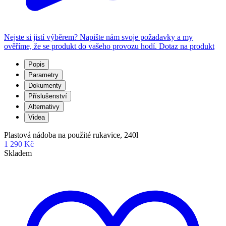
Nejste si jistí výběrem? Napište nám svoje požadavky a my
ověříme, že se produkt do vašeho provozu hodí.
Dotaz na produkt
Popis
Parametry
Dokumenty
Příslušenství
Alternativy
Videa
Plastová nádoba na použité rukavice, 240l
1 290 Kč
Skladem