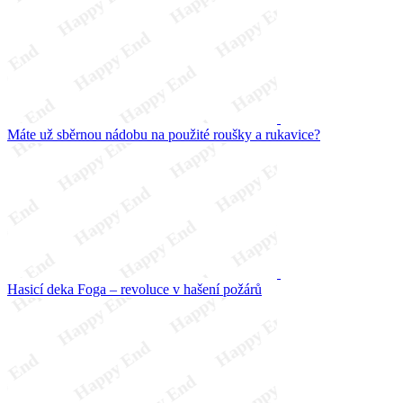
Máte už sběrnou nádobu na použité roušky a rukavice?
Hasicí deka Foga – revoluce v hašení požárů