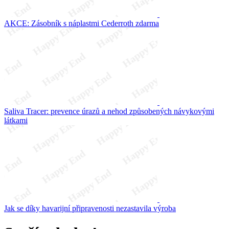
AKCE: Zásobník s náplastmi Cederroth zdarma
Saliva Tracer: prevence úrazů a nehod způsobených návykovými
látkami
Jak se díky havarijní připravenosti nezastavila výroba