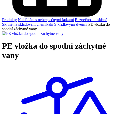
Produkty
Nakládání s nebezpečnými látkami
Bezpečnostní skříně
Skříně na skladování chemikálií
S křídlovými dveřmi
PE vložka do
spodní záchytné vany
PE vložka do spodní záchytné
vany