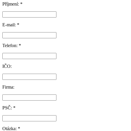
Příjmení: *
E-mail: *
Telefon: *
IČO:
Firma:
PSČ: *
Otázka: *