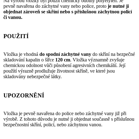
Na výrobu vložky byl použit chemicky odolný polyetylen. Je
pevně navařena do záchytné vany nebo police, proto
je nutné ji
objednat zároveň se skříní nebo s příslušnou záchytnou policí
či vanou.
POUŽITÍ
Vložka je vhodná
do spodní záchytné vany
do skříní na bezpečné
skladování kapalin o šířce
120 cm
. Vložka významně zvyšuje
chemickou odolnost vůči působení agresivních chemikálií. Její
použítí výrazně prodlužuje životnost skříně, ve které jsou
skladovány nebezpečné látky.
UPOZORNĚNÍ
Vložka je pevně navařena do police nebo záchytné vany již při
výrobě. Z tohoto důvodu je nutné ji objednat současně s příslušnou
bezpečnostní skříní, policí, nebo záchytnou vanou.