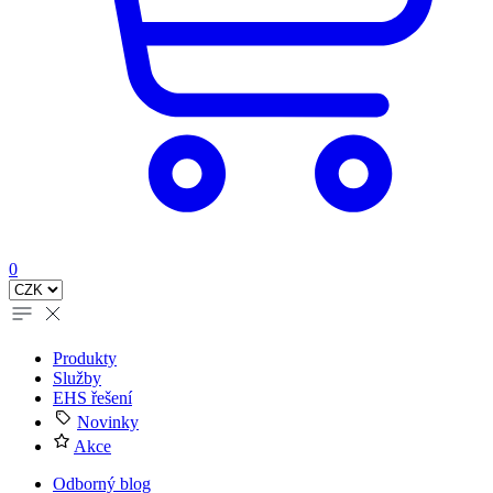
0
Produkty
Služby
EHS řešení
Novinky
Akce
Odborný blog