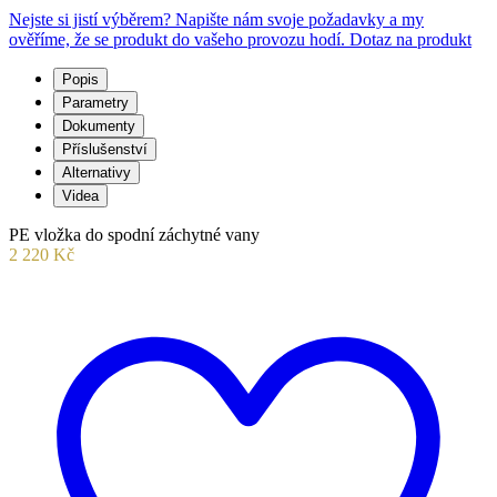
Nejste si jistí výběrem? Napište nám svoje požadavky a my
ověříme, že se produkt do vašeho provozu hodí.
Dotaz na produkt
Popis
Parametry
Dokumenty
Příslušenství
Alternativy
Videa
PE vložka do spodní záchytné vany
2 220 Kč