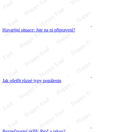
Havarijní situace: Jste na ni připravení?
Jak ošetřit různé typy popálenin
Bezpečnostní skříň: Proč a jakou?