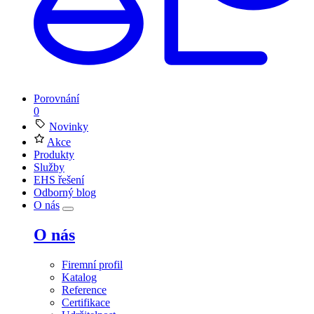
Porovnání
0
Novinky
Akce
Produkty
Služby
EHS řešení
Odborný blog
O nás
O nás
Firemní profil
Katalog
Reference
Certifikace