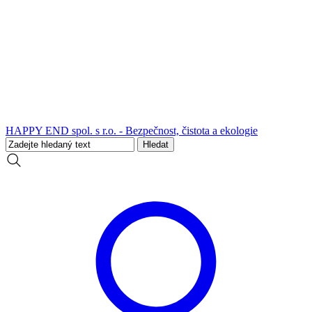
HAPPY END spol. s r.o. - Bezpečnost, čistota a ekologie