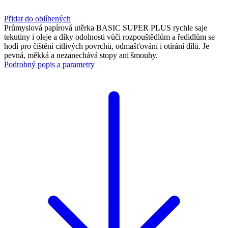
Přidat do oblíbených
Průmyslová papírová utěrka BASIC SUPER PLUS rychle saje
tekutiny i oleje a díky odolnosti vůči rozpouštědlům a ředidlům se
hodí pro čištění citlivých povrchů, odmašťování i otírání dílů. Je
pevná, měkká a nezanechává stopy ani šmouhy.
Podrobný popis a parametry