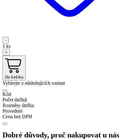
-
1
ks
+
Do košíku
Vybírejte z následujících variant
Kód
Počet útržků
Rozměry útržku
Provedení
Cena bez DPH
Dobré důvody, proč nakupovat u nás