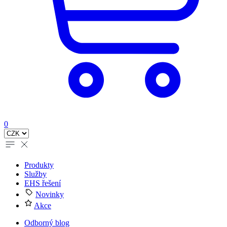
0
Produkty
Služby
EHS řešení
Novinky
Akce
Odborný blog