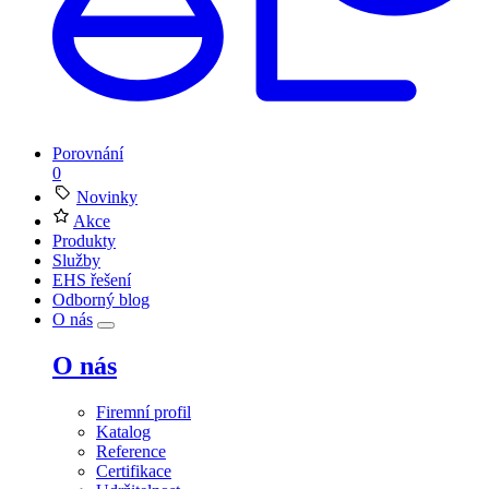
Porovnání
0
Novinky
Akce
Produkty
Služby
EHS řešení
Odborný blog
O nás
O nás
Firemní profil
Katalog
Reference
Certifikace