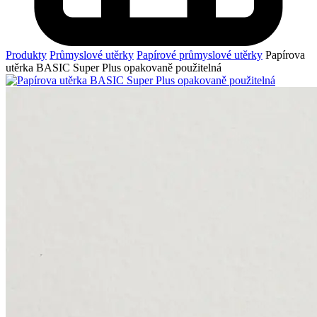
Produkty
Průmyslové utěrky
Papírové průmyslové utěrky
Papírova
utěrka BASIC Super Plus opakovaně použitelná