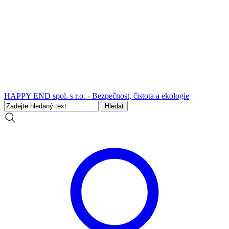
HAPPY END spol. s r.o. - Bezpečnost, čistota a ekologie