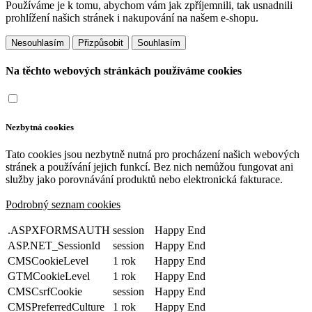
Používáme je k tomu, abychom vám jak zpříjemnili, tak usnadnili
prohlížení našich stránek i nakupování na našem e-shopu.
Přizpůsobit
Na těchto webových stránkách používáme cookies
Nezbytná cookies
Tato cookies jsou nezbytně nutná pro procházení našich webových
stránek a používání jejich funkcí. Bez nich nemůžou fungovat ani
služby jako porovnávání produktů nebo elektronická fakturace.
Podrobný seznam cookies
.ASPXFORMSAUTH
session
Happy End
ASP.NET_SessionId
session
Happy End
CMSCookieLevel
1 rok
Happy End
GTMCookieLevel
1 rok
Happy End
CMSCsrfCookie
session
Happy End
CMSPreferredCulture
1 rok
Happy End