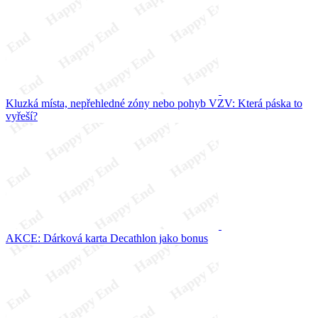
Kluzká místa, nepřehledné zóny nebo pohyb VZV: Která páska to
vyřeší?
AKCE: Dárková karta Decathlon jako bonus