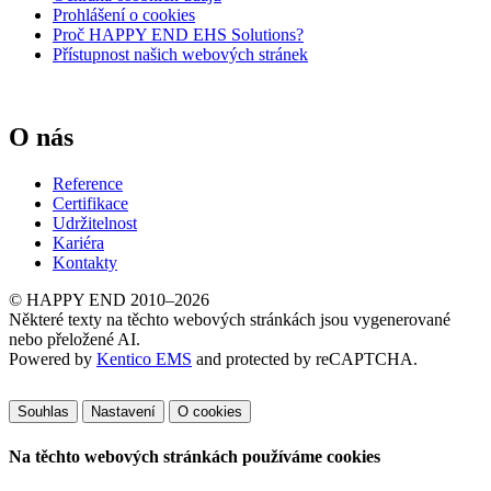
Prohlášení o cookies
Proč HAPPY END EHS Solutions?
Přístupnost našich webových stránek
O nás
Reference
Certifikace
Udržitelnost
Kariéra
Kontakty
© HAPPY END 2010–2026
Některé texty na těchto webových stránkách jsou vygenerované
nebo přeložené AI.
Powered by
Kentico EMS
and protected by reCAPTCHA.
Souhlas
Nastavení
O cookies
Na těchto webových stránkách používáme cookies