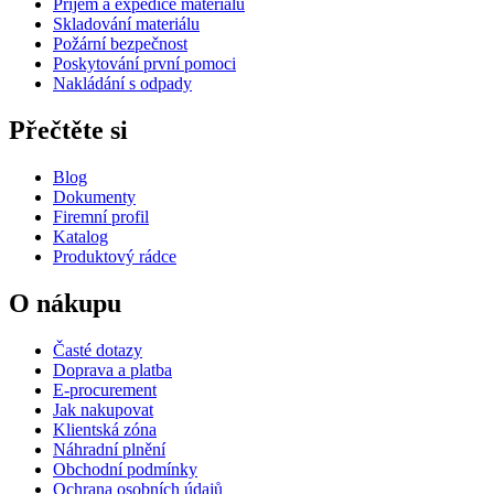
Příjem a expedice materiálu
Skladování materiálu
Požární bezpečnost
Poskytování první pomoci
Nakládání s odpady
Přečtěte si
Blog
Dokumenty
Firemní profil
Katalog
Produktový rádce
O nákupu
Časté dotazy
Doprava a platba
E-procurement
Jak nakupovat
Klientská zóna
Náhradní plnění
Obchodní podmínky
Ochrana osobních údajů