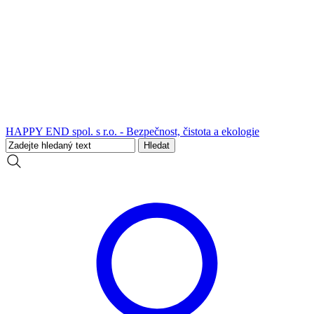
HAPPY END spol. s r.o. - Bezpečnost, čistota a ekologie