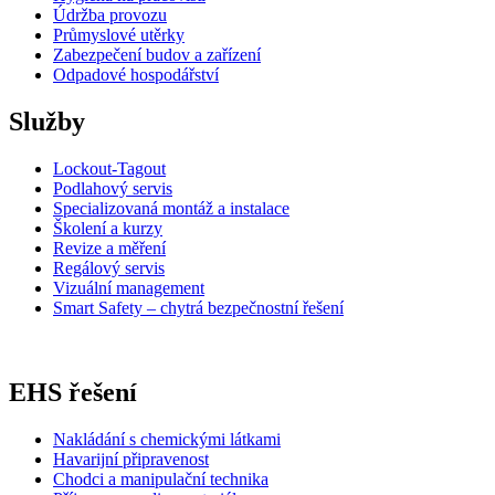
Údržba provozu
Průmyslové utěrky
Zabezpečení budov a zařízení
Odpadové hospodářství
Služby
Lockout-Tagout
Podlahový servis
Specializovaná montáž a instalace
Školení a kurzy
Revize a měření
Regálový servis
Vizuální management
Smart Safety – chytrá bezpečnostní řešení
EHS řešení
Nakládání s chemickými látkami
Havarijní připravenost
Chodci a manipulační technika