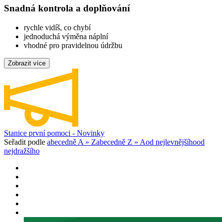
Snadná kontrola a doplňování
rychle vidíš, co chybí
jednoduchá výměna náplní
vhodné pro pravidelnou údržbu
Zobrazit více
Stanice první pomoci - Novinky
Seřadit podle
abecedně A » Z
abecedně Z » A
od nejlevnějšího
od
nejdražšího