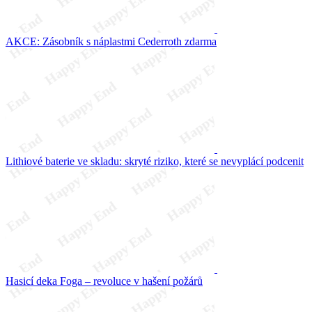
AKCE: Zásobník s náplastmi Cederroth zdarma
Lithiové baterie ve skladu: skryté riziko, které se nevyplácí podcenit
Hasicí deka Foga – revoluce v hašení požárů