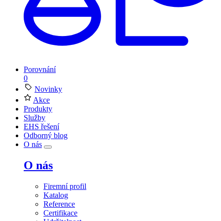
Porovnání
0
Novinky
Akce
Produkty
Služby
EHS řešení
Odborný blog
O nás
O nás
Firemní profil
Katalog
Reference
Certifikace