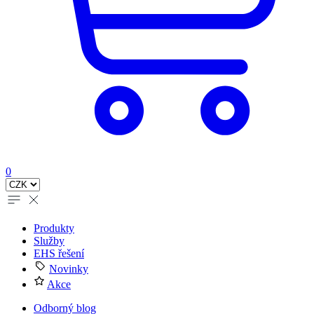
0
Produkty
Služby
EHS řešení
Novinky
Akce
Odborný blog