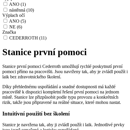
ANO
(1)
nástěnná
(10)
Výplach očí
ANO
(5)
NE
(6)
Značka
CEDERROTH
(11)
Stanice první pomoci
Stanice první pomoci Cederroth umožňují rychlé poskytnutí první
pomoci přímo na pracovišti. Jsou navrženy tak, aby je zvládl použít i
laik bez zdravotnického školení.
Díky přehlednému uspořádání a snadné dostupnosti má každé
pracoviště k dispozici kompletní řešení první pomoci na jednom
místě. Stanice lze přizpůsobit podle typu provozu a konkrétních
rizik, takže jsou připravené na reálné situace, které mohou nastat.
Intuitivní použití bez školení
Stanice je navržena tak, aby ji zvládl použít i laik. Jednotlivé prvky
jsou jasně označené a logicky uspořádané.