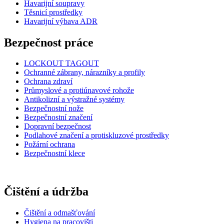
Havarijní soupravy
Těsnicí prostředky
Havarijní výbava ADR
Bezpečnost práce
LOCKOUT TAGOUT
Ochranné zábrany, nárazníky a profily
Ochrana zdraví
Průmyslové a protiúnavové rohože
Antikolizní a výstražné systémy
Bezpečnostní nože
Bezpečnostní značení
Dopravní bezpečnost
Podlahové značení a protiskluzové prostředky
Požární ochrana
Bezpečnostní klece
Čištění a údržba
Čištění a odmašťování
Hygiena na pracovišti