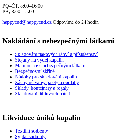
PO–ČT, 8:00–16:00
PÁ, 8:00–15:00
happyend@happyend.cz
Odpovíme do 24 hodin
Nakládání s nebezpečnými látkami
Skladování tlakových láhví a příslušenství
Stojany na výdej kapalin
Manipulace s nebezpečnými látkami
Bezpečnostní skříně
Nádoby pro skladování kapalin
Záchytné vany, palety a podlahy
Sklady, kontejnery a regály
Skladování lithiových baterií
Likvidace úniků kapalin
Textilní sorbenty
Sypké sorbenty