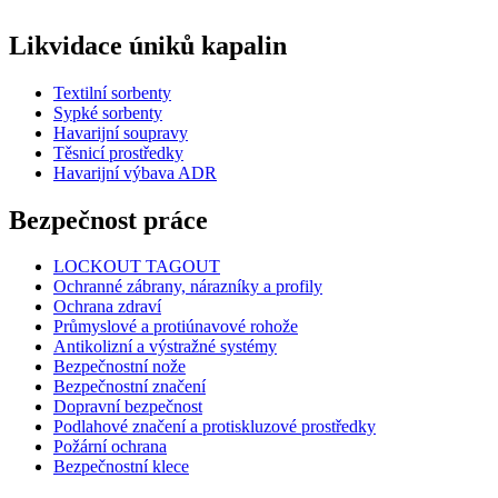
Likvidace úniků kapalin
Textilní sorbenty
Sypké sorbenty
Havarijní soupravy
Těsnicí prostředky
Havarijní výbava ADR
Bezpečnost práce
LOCKOUT TAGOUT
Ochranné zábrany, nárazníky a profily
Ochrana zdraví
Průmyslové a protiúnavové rohože
Antikolizní a výstražné systémy
Bezpečnostní nože
Bezpečnostní značení
Dopravní bezpečnost
Podlahové značení a protiskluzové prostředky
Požární ochrana
Bezpečnostní klece