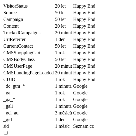
VisitorStatus
20 let
Happy End
Source
50 let
Happy End
Campaign
50 let
Happy End
Content
20 let
Happy End
TrackedCampaigns
20 minut
Happy End
UrlReferrer
1 den
Happy End
CurrentContact
50 let
Happy End
CMSShoppingCart
1 rok
Happy End
CMSBodyClass
50 let
Happy End
CMSUserPage
20 minut
Happy End
CMSLandingPageLoaded
20 minut
Happy End
CUID
1 rok
Happy End
_dc_gtm_*
1 minuta
Google
_ga
1 rok
Google
_ga_*
1 rok
Google
_gali
1 minuta
Google
_gcl_au
3 měsíců
Google
_gid
1 den
Google
sid
1 měsíc
Seznam.cz