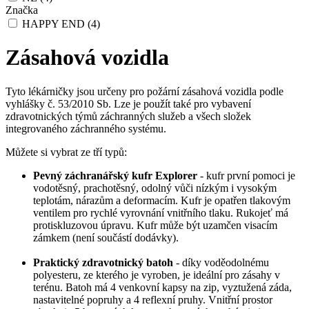
Značka
HAPPY END
(4)
Zásahová vozidla
Tyto lékárničky jsou určeny pro požární zásahová vozidla podle
vyhlášky č. 53/2010 Sb. Lze je použít také pro vybavení
zdravotnických týmů záchranných služeb a všech složek
integrovaného záchranného systému.
Můžete si vybrat ze tří typů:
Pevný záchranářský kufr Explorer
- kufr první pomoci je
vodotěsný, prachotěsný, odolný vůči nízkým i vysokým
teplotám, nárazům a deformacím. Kufr je opatřen tlakovým
ventilem pro rychlé vyrovnání vnitřního tlaku. Rukojeť má
protiskluzovou úpravu. Kufr může být uzamčen visacím
zámkem (není součástí dodávky).
Praktický zdravotnický batoh
- díky voděodolnému
polyesteru, ze kterého je vyroben, je ideální pro zásahy v
terénu. Batoh má 4 venkovní kapsy na zip, vyztužená záda,
nastavitelné popruhy a 4 reflexní pruhy. Vnitřní prostor