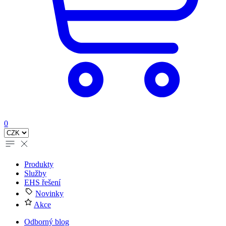
0
Produkty
Služby
EHS řešení
Novinky
Akce
Odborný blog