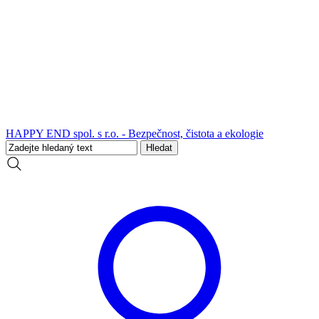
HAPPY END spol. s r.o. - Bezpečnost, čistota a ekologie