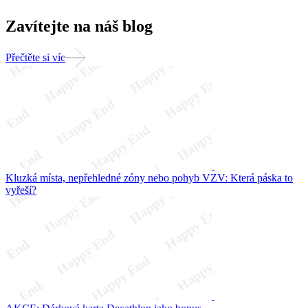
Zavítejte na náš blog
Přečtěte si víc
Kluzká místa, nepřehledné zóny nebo pohyb VZV: Která páska to
vyřeší?