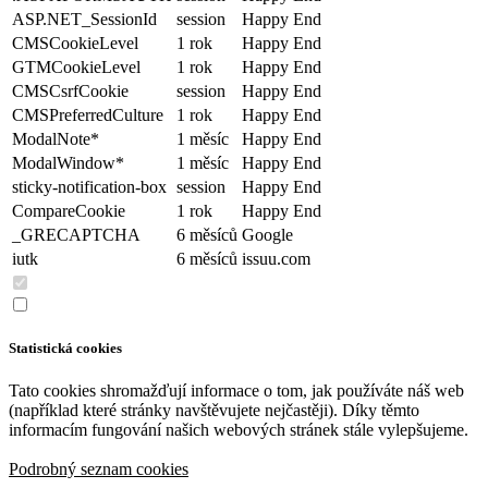
ASP.NET_SessionId
session
Happy End
CMSCookieLevel
1 rok
Happy End
GTMCookieLevel
1 rok
Happy End
CMSCsrfCookie
session
Happy End
CMSPreferredCulture
1 rok
Happy End
ModalNote*
1 měsíc
Happy End
ModalWindow*
1 měsíc
Happy End
sticky-notification-box
session
Happy End
CompareCookie
1 rok
Happy End
_GRECAPTCHA
6 měsíců
Google
iutk
6 měsíců
issuu.com
Statistická cookies
Tato cookies shromažďují informace o tom, jak používáte náš web
(například které stránky navštěvujete nejčastěji). Díky těmto
informacím fungování našich webových stránek stále vylepšujeme.
Podrobný seznam cookies