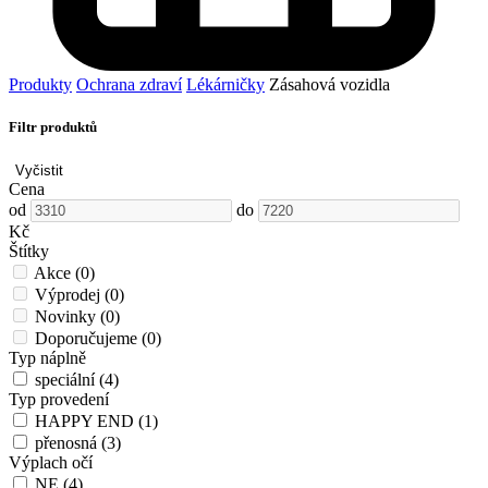
Produkty
Ochrana zdraví
Lékárničky
Zásahová vozidla
Filtr produktů
Vyčistit
Cena
od
do
Kč
Štítky
Akce
(0)
Výprodej
(0)
Novinky
(0)
Doporučujeme
(0)
Typ náplně
speciální
(4)
Typ provedení
HAPPY END
(1)
přenosná
(3)
Výplach očí
NE
(4)