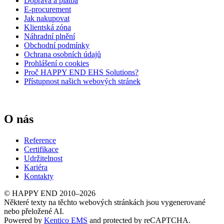
Doprava a platba
E-procurement
Jak nakupovat
Klientská zóna
Náhradní plnění
Obchodní podmínky
Ochrana osobních údajů
Prohlášení o cookies
Proč HAPPY END EHS Solutions?
Přístupnost našich webových stránek
O nás
Reference
Certifikace
Udržitelnost
Kariéra
Kontakty
© HAPPY END 2010–2026
Některé texty na těchto webových stránkách jsou vygenerované
nebo přeložené AI.
Powered by
Kentico EMS
and protected by reCAPTCHA.