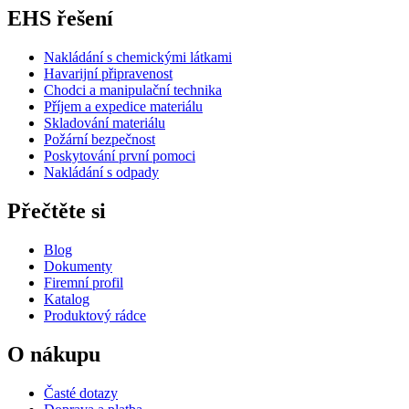
EHS řešení
Nakládání s chemickými látkami
Havarijní připravenost
Chodci a manipulační technika
Příjem a expedice materiálu
Skladování materiálu
Požární bezpečnost
Poskytování první pomoci
Nakládání s odpady
Přečtěte si
Blog
Dokumenty
Firemní profil
Katalog
Produktový rádce
O nákupu
Časté dotazy