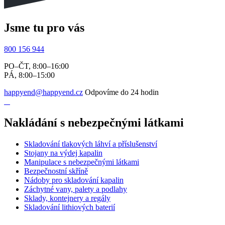
Jsme tu pro vás
800 156 944
PO–ČT, 8:00–16:00
PÁ, 8:00–15:00
happyend@happyend.cz
Odpovíme do 24 hodin
Nakládání s nebezpečnými látkami
Skladování tlakových láhví a příslušenství
Stojany na výdej kapalin
Manipulace s nebezpečnými látkami
Bezpečnostní skříně
Nádoby pro skladování kapalin
Záchytné vany, palety a podlahy
Sklady, kontejnery a regály
Skladování lithiových baterií