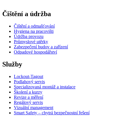
Čištění a údržba
Čištění a odmašťování
Hygiena na pracovišti
Údržba provozu
Průmyslové utěrky
Zabezpečení budov a zařízení
Odpadové hospodářství
Služby
Lockout-Tagout
Podlahový servis
Specializovaná montáž a instalace
Školení a kurzy
Revize a měření
Regálový servis
Vizuální management
Smart Safety – chytrá bezpečnostní řešení