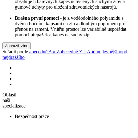
obsahuje 5 barevných kapes uchycených suchými zipy a
gumové úchyty pro uložení zdravotnických nástrojů.
Brašna první pomoci
- je z voděodolného polyamidu s
dvěma bočními kapsami na zip a dlouhým popruhem pro
přenos na rameni. Vnitřní prostor lze variabilně uspořádat
pomocí přepážek a kapes na suchý zip.
Zobrazit více
Seřadit podle
abecedně A » Z
abecedně Z » A
od nejlevnějšího
od
nejdražšího
Oblasti
naší
specializace
Bezpečnost práce