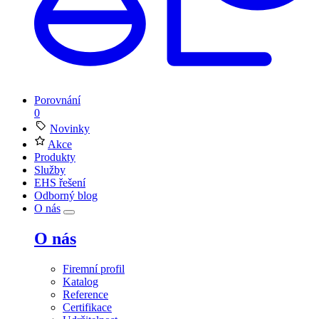
Porovnání
0
Novinky
Akce
Produkty
Služby
EHS řešení
Odborný blog
O nás
O nás
Firemní profil
Katalog
Reference
Certifikace