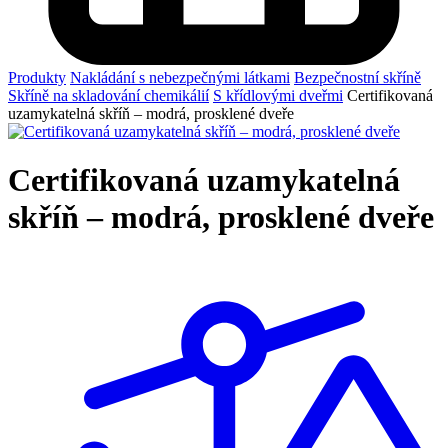
Produkty
Nakládání s nebezpečnými látkami
Bezpečnostní skříně
Skříně na skladování chemikálií
S křídlovými dveřmi
Certifikovaná
uzamykatelná skříň – modrá, prosklené dveře
Certifikovaná uzamykatelná
skříň – modrá, prosklené dveře