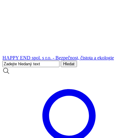
HAPPY END spol. s r.o. - Bezpečnost, čistota a ekologie