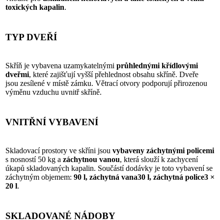
toxických kapalin
.
TYP DVEŘÍ
Skříň je vybavena uzamykatelnými
průhlednými
křídlovými
dveřmi
, které zajišťují vyšší přehlednost obsahu skříně. Dveře
jsou zesílené v místě zámku. Větrací otvory podporují přirozenou
výměnu vzduchu uvnitř skříně.
VNITŘNÍ VYBAVENÍ
Skladovací prostory ve skříni jsou
vybaveny záchytnými policemi
s nosností 50 kg a
záchytnou vanou
, která slouží k zachycení
úkapů skladovaných kapalin. Součástí dodávky je toto vybavení se
záchytným objemem:
90 l, záchytná vana30 l, záchytná police3 ×
20 l
.
SKLADOVANÉ NÁDOBY