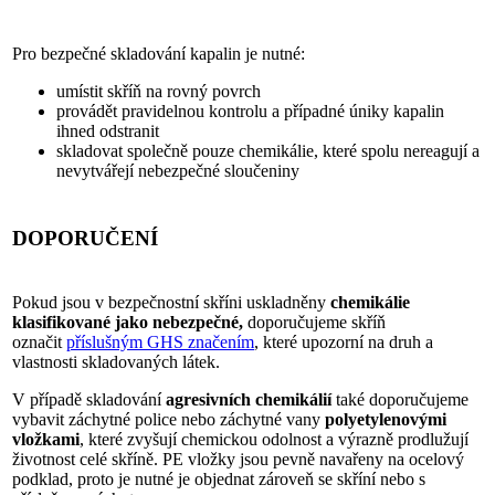
Pro bezpečné skladování kapalin je nutné:
umístit skříň na rovný povrch
provádět pravidelnou kontrolu a případné úniky kapalin
ihned odstranit
skladovat společně pouze chemikálie, které spolu nereagují a
nevytvářejí nebezpečné sloučeniny
DOPORUČENÍ
Pokud jsou v bezpečnostní skříni uskladněny
chemikálie
klasifikované jako nebezpečné,
doporučujeme skříň
označit
příslušným GHS značením
, které upozorní na druh a
vlastnosti skladovaných látek.
V případě skladování
agresivních chemikálií
také doporučujeme
vybavit záchytné police nebo záchytné vany
polyetylenovými
vložkami
, které zvyšují chemickou odolnost a výrazně prodlužují
životnost celé skříně. PE vložky jsou pevně navařeny na ocelový
podklad, proto je nutné je objednat zároveň se skříní nebo s