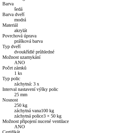
Barva
šedá
Barva dveří
modrá
Materiál
akrylát
Povrchová úprava
prášková barva
Typ dveří
dvoukřídlé průhledné
Možnost uzamykání
ANO
Počet zámků
1 ks
Typ polic
záchytná: 3 x
Interval nastavení výšky polic
25 mm
Nosnost
250 kg
záchytná vana100 kg
záchytná police3 × 50 kg
Možnost připojení nucené ventilace
ANO
Certifikát