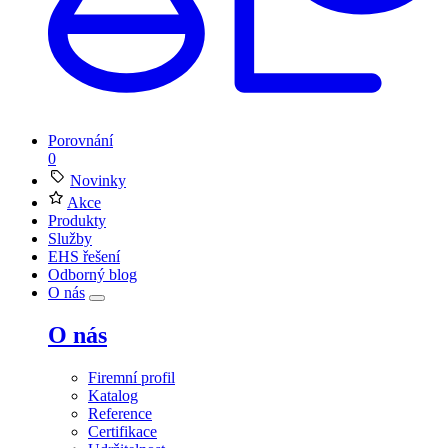
Porovnání
0
Novinky
Akce
Produkty
Služby
EHS řešení
Odborný blog
O nás
O nás
Firemní profil
Katalog
Reference
Certifikace