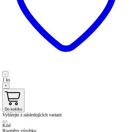
-
1
ks
+
Do košíku
Vybírejte z následujících variant
Kód
Rozměry výrobku