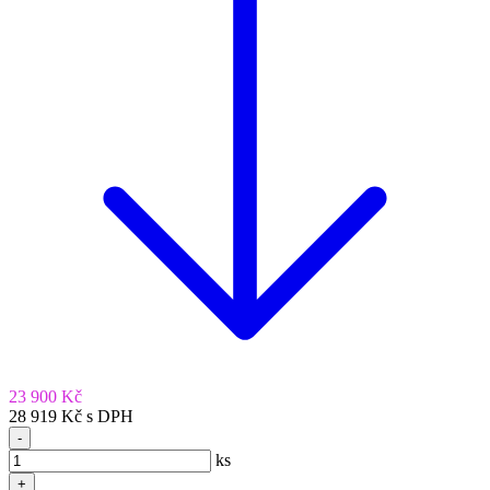
23 900 Kč
28 919 Kč s DPH
-
ks
+