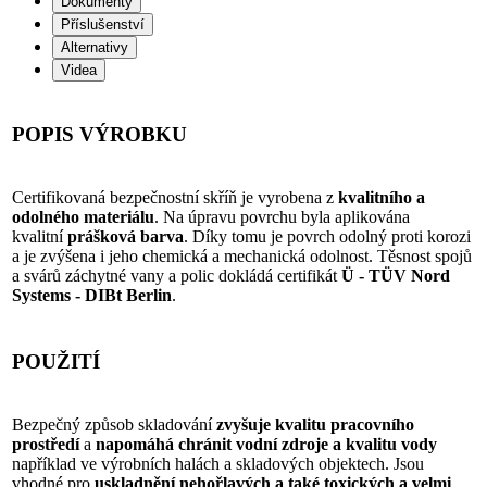
Dokumenty
Příslušenství
Alternativy
Videa
POPIS VÝROBKU
Certifikovaná bezpečnostní skříň je vyrobena z
kvalitního a
odolného materiálu
. Na úpravu povrchu byla aplikována
kvalitní
prášková barva
. Díky tomu je povrch odolný proti korozi
a je zvýšena i jeho chemická a mechanická odolnost. Těsnost spojů
a svárů záchytné vany a polic dokládá certifikát
Ü - TÜV Nord
Systems - DIBt Berlin
.
POUŽITÍ
Bezpečný způsob skladování
zvyšuje kvalitu pracovního
prostředí
a
napomáhá chránit vodní zdroje a kvalitu vody
například ve výrobních halách a skladových objektech. Jsou
vhodné pro
uskladnění nehořlavých a také toxických a velmi