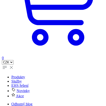
0
Produkty
Služby
EHS řešení
Novinky
Akce
Odborný blog