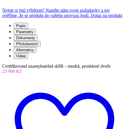
Nejste si jistí výběrem? Napište nám svoje požadavky a my
ověříme, že se produkt do vašeho provozu hodí.
Dotaz na produkt
Popis
Parametry
Dokumenty
Příslušenství
Alternativy
Videa
Certifikovaná uzamykatelná skříň – modrá, prosklené dveře
23 900 Kč