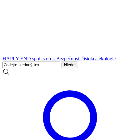
HAPPY END spol. s r.o. - Bezpečnost, čistota a ekologie