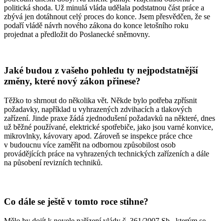
politická shoda. Už minulá vláda udělala podstatnou část práce a
zbývá jen dotáhnout celý proces do konce. Jsem přesvědčen, že se
podaří vládě návrh nového zákona do konce letošního roku
projednat a předložit do Poslanecké sněmovny.
Jaké budou z vašeho pohledu ty nejpodstatnější
změny, které nový zákon přinese?
Těžko to shrnout do několika vět. Někde bylo potřeba zpřísnit
požadavky, například u vyhrazených zdvihacích a tlakových
zařízení. Jinde praxe žádá zjednodušení požadavků na některé, dnes
už běžné používané, elektrické spotřebiče, jako jsou varné konvice,
mikrovlnky, kávovary apod. Zároveň se inspekce práce chce
v budoucnu více zaměřit na odbornou způsobilost osob
provádějících práce na vyhrazených technických zařízeních a dále
na působení revizních techniků.
Co dále se ještě v tomto roce stihne?
Mělo by dojít k novele nařízení vlády č. 361/2007 Sb., kterým se