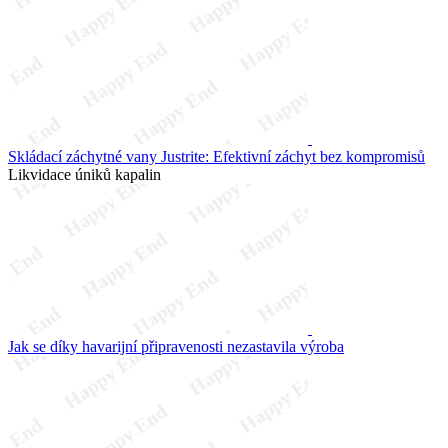
Skládací záchytné vany Justrite: Efektivní záchyt bez kompromisů
Likvidace úniků kapalin
Jak se díky havarijní připravenosti nezastavila výroba