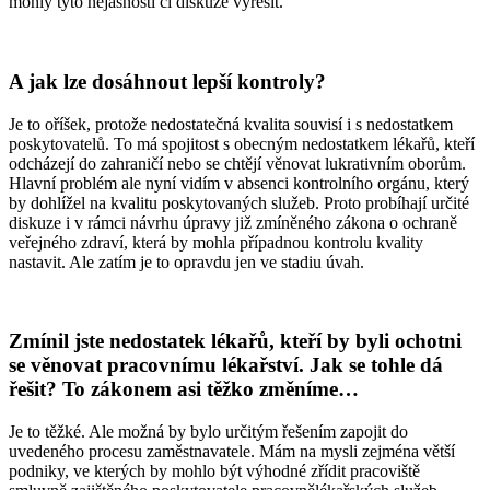
mohly tyto nejasnosti či diskuze vyřešit.
A jak lze dosáhnout lepší kontroly?
Je to oříšek, protože nedostatečná kvalita souvisí i s nedostatkem
poskytovatelů. To má spojitost s obecným nedostatkem lékařů, kteří
odcházejí do zahraničí nebo se chtějí věnovat lukrativním oborům.
Hlavní problém ale nyní vidím v absenci kontrolního orgánu, který
by dohlížel na kvalitu poskytovaných služeb. Proto probíhají určité
diskuze i v rámci návrhu úpravy již zmíněného zákona o ochraně
veřejného zdraví, která by mohla případnou kontrolu kvality
nastavit. Ale zatím je to opravdu jen ve stadiu úvah.
Zmínil jste nedostatek lékařů, kteří by byli ochotni
se věnovat pracovnímu lékařství. Jak se tohle dá
řešit? To zákonem asi těžko změníme…
Je to těžké. Ale možná by bylo určitým řešením zapojit do
uvedeného procesu zaměstnavatele. Mám na mysli zejména větší
podniky, ve kterých by mohlo být výhodné zřídit pracoviště