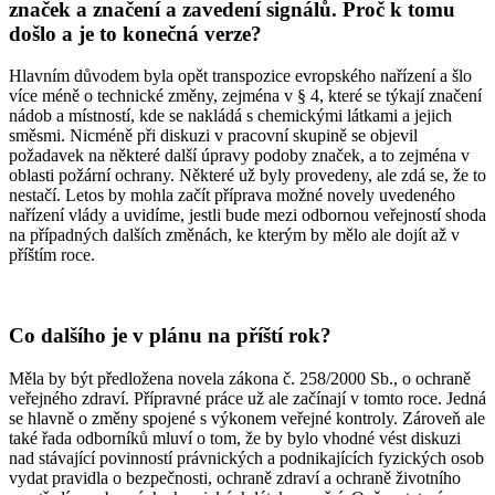
značek a značení a zavedení signálů. Proč k tomu
došlo a je to konečná verze?
Hlavním důvodem byla opět transpozice evropského nařízení a šlo
více méně o technické změny, zejména v § 4, které se týkají značení
nádob a místností, kde se nakládá s chemickými látkami a jejich
směsmi. Nicméně při diskuzi v pracovní skupině se objevil
požadavek na některé další úpravy podoby značek, a to zejména v
oblasti požární ochrany. Některé už byly provedeny, ale zdá se, že to
nestačí. Letos by mohla začít příprava možné novely uvedeného
nařízení vlády a uvidíme, jestli bude mezi odbornou veřejností shoda
na případných dalších změnách, ke kterým by mělo ale dojít až v
příštím roce.
Co dalšího je v plánu na příští rok?
Měla by být předložena novela zákona č. 258/2000 Sb., o ochraně
veřejného zdraví. Přípravné práce už ale začínají v tomto roce. Jedná
se hlavně o změny spojené s výkonem veřejné kontroly. Zároveň ale
také řada odborníků mluví o tom, že by bylo vhodné vést diskuzi
nad stávající povinností právnických a podnikajících fyzických osob
vydat pravidla o bezpečnosti, ochraně zdraví a ochraně životního