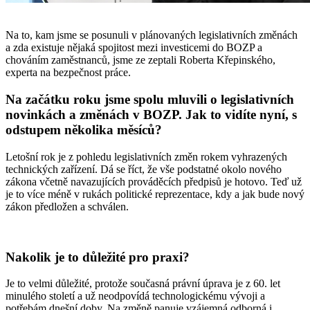
Na to, kam jsme se posunuli v plánovaných legislativních změnách
a zda existuje nějaká spojitost mezi investicemi do BOZP a
chováním zaměstnanců, jsme ze zeptali Roberta Křepinského,
experta na bezpečnost práce.
Na začátku roku jsme spolu mluvili o legislativních
novinkách a změnách v BOZP. Jak to vidíte nyní, s
odstupem několika měsíců?
Letošní rok je z pohledu legislativních změn rokem vyhrazených
technických zařízení. Dá se říct, že vše podstatné okolo nového
zákona včetně navazujících prováděcích předpisů je hotovo. Teď už
je to více méně v rukách politické reprezentace, kdy a jak bude nový
zákon předložen a schválen.
Nakolik je to důležité pro praxi?
Je to velmi důležité, protože současná právní úprava je z 60. let
minulého století a už neodpovídá technologickému vývoji a
potřebám dnešní doby. Na změně panuje vzájemná odborná i