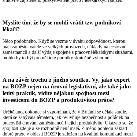
smluvně zajištěného poskytovatele pracovnělékařských služeb.
Myslíte tím, že by se mohli vrátit tzv. podnikoví
lékaři?
Něco podobného. Když se vezme v úvahu odpovědnost, kterou
mají zaměstnavatelé ve velkých provozech, náklady na cestovné
zaměstnanců a další výdaje spojené s pracovnělékařskými službami,
mohlo by to být pro některé podniky skutečně výhodné.
A na závěr trochu z jiného soudku. Vy, jako expert
na BOZP nejen na úrovni legislativní, ale také jako
letitý praktik, vidíte nějakou spojitost mezi
investicemi do BOZP a produktivitou práce?
Určitě ano, dokonce si vzpomínám, že v Británii se dělala studie,
která se zabývala tématem, jak ovlivňuje bezpečnost a pořádek na
pracovišti chování zaměstnanců i jejich produktivitu. Ukázalo se, že
spojitost zde je a že rozhodně není malá. Z mého pohledu základ
dobré praxe v oblasti BOZP je založen na kvalitní komunikaci mezi