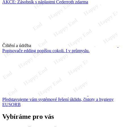
AKCE: Zásobník s náplastmi Cederroth zdarma
Čištění a údržba
Popisovače edding popíšou cokoli. I v průmyslu.
Představujeme vám systémové řešení úklidu, čistoty a hygieny
EUSORB
Vybíráme pro vás