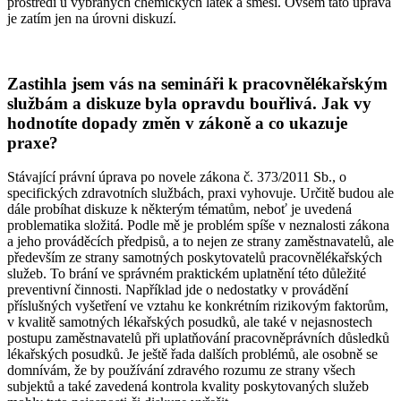
prostředí u vybraných chemických látek a směsí. Ovšem tato úprava
je zatím jen na úrovni diskuzí.
Zastihla jsem vás na semináři k pracovnělékařským
službám a diskuze byla opravdu bouřlivá. Jak vy
hodnotíte dopady změn v zákoně a co ukazuje
praxe?
Stávající právní úprava po novele zákona č. 373/2011 Sb., o
specifických zdravotních službách, praxi vyhovuje. Určitě budou ale
dále probíhat diskuze k některým tématům, neboť je uvedená
problematika složitá. Podle mě je problém spíše v neznalosti zákona
a jeho prováděcích předpisů, a to nejen ze strany zaměstnavatelů, ale
především ze strany samotných poskytovatelů pracovnělékařských
služeb. To brání ve správném praktickém uplatnění této důležité
preventivní činnosti. Například jde o nedostatky v provádění
příslušných vyšetření ve vztahu ke konkrétním rizikovým faktorům,
v kvalitě samotných lékařských posudků, ale také v nejasnostech
postupu zaměstnavatelů při uplatňování pracovněprávních důsledků
lékařských posudků. Je ještě řada dalších problémů, ale osobně se
domnívám, že by používání zdravého rozumu ze strany všech
subjektů a také zavedená kontrola kvality poskytovaných služeb