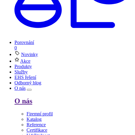
Porovnání
0
Novinky
Akce
Produkty
Služby
EHS řešení
Odborný blog
O nás
O nás
Firemní profil
Katalog
Reference
Certifikace