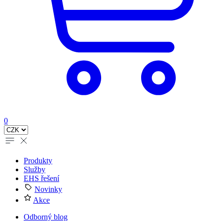
0
Produkty
Služby
EHS řešení
Novinky
Akce
Odborný blog