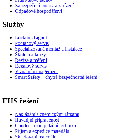
Zabezpečení budov a zařízení
Odpadové hospodářství
Služby
Lockout-Tagout
Podlahový servis
Specializovaná montáž a instalace
Školení a kurzy
Revize a měření
Regálový servis
Vizuální management
Smart Safety – chytrá bezpečnostní řešení
EHS řešení
Nakládání s chemickými látkami
Havarijní připravenost
Chodci a manipulační technika
Příjem a expedice materiálu
Skladování materiálu