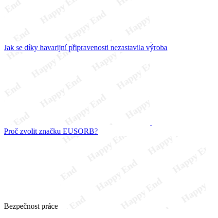
Jak se díky havarijní připravenosti nezastavila výroba
Proč zvolit značku EUSORB?
Bezpečnost práce