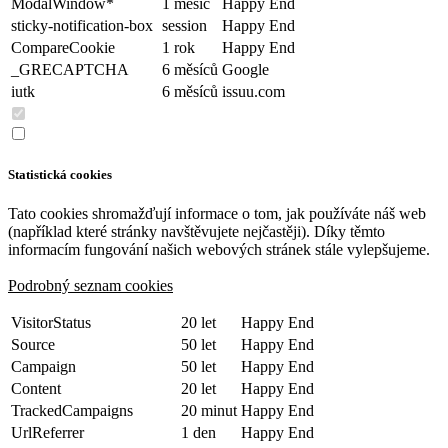
ModalWindow*
1 měsíc
Happy End
sticky-notification-box
session
Happy End
CompareCookie
1 rok
Happy End
_GRECAPTCHA
6 měsíců
Google
iutk
6 měsíců
issuu.com
Statistická cookies
Tato cookies shromažďují informace o tom, jak používáte náš web
(například které stránky navštěvujete nejčastěji). Díky těmto
informacím fungování našich webových stránek stále vylepšujeme.
Podrobný seznam cookies
VisitorStatus
20 let
Happy End
Source
50 let
Happy End
Campaign
50 let
Happy End
Content
20 let
Happy End
TrackedCampaigns
20 minut
Happy End
UrlReferrer
1 den
Happy End