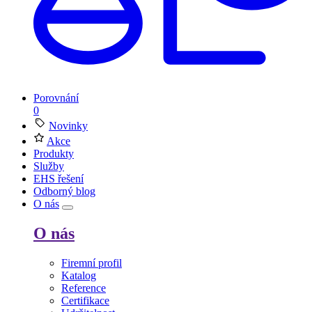
Porovnání
0
Novinky
Akce
Produkty
Služby
EHS řešení
Odborný blog
O nás
O nás
Firemní profil
Katalog
Reference
Certifikace