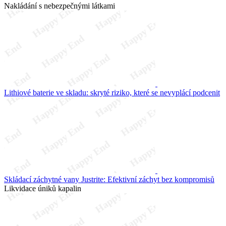
Nakládání s nebezpečnými látkami
Lithiové baterie ve skladu: skryté riziko, které se nevyplácí podcenit
Skládací záchytné vany Justrite: Efektivní záchyt bez kompromisů
Likvidace úniků kapalin