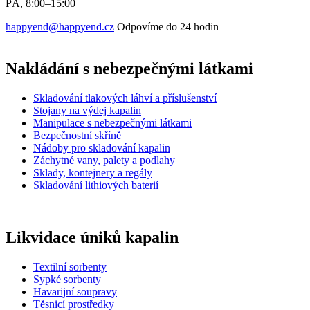
PÁ, 8:00–15:00
happyend@happyend.cz
Odpovíme do 24 hodin
Nakládání s nebezpečnými látkami
Skladování tlakových láhví a příslušenství
Stojany na výdej kapalin
Manipulace s nebezpečnými látkami
Bezpečnostní skříně
Nádoby pro skladování kapalin
Záchytné vany, palety a podlahy
Sklady, kontejnery a regály
Skladování lithiových baterií
Likvidace úniků kapalin
Textilní sorbenty
Sypké sorbenty
Havarijní soupravy
Těsnicí prostředky