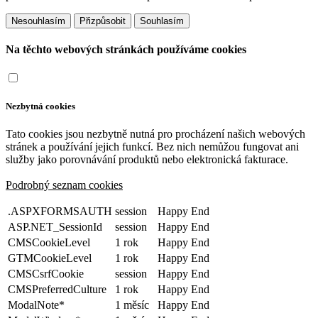
Přizpůsobit
Na těchto webových stránkách používáme cookies
Nezbytná cookies
Tato cookies jsou nezbytně nutná pro procházení našich webových
stránek a používání jejich funkcí. Bez nich nemůžou fungovat ani
služby jako porovnávání produktů nebo elektronická fakturace.
Podrobný seznam cookies
.ASPXFORMSAUTH
session
Happy End
ASP.NET_SessionId
session
Happy End
CMSCookieLevel
1 rok
Happy End
GTMCookieLevel
1 rok
Happy End
CMSCsrfCookie
session
Happy End
CMSPreferredCulture
1 rok
Happy End
ModalNote*
1 měsíc
Happy End