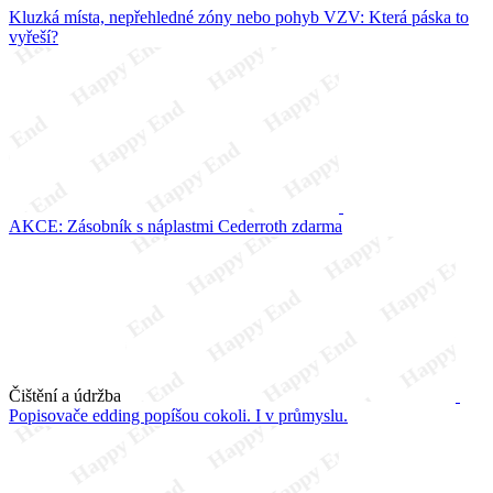
Kluzká místa, nepřehledné zóny nebo pohyb VZV: Která páska to
vyřeší?
AKCE: Zásobník s náplastmi Cederroth zdarma
Čištění a údržba
Popisovače edding popíšou cokoli. I v průmyslu.