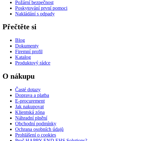
Požární bezpečnost
Poskytování první pomoci
Nakládání s odpady
Přečtěte si
Blog
Dokumenty
Firemní profil
Katalog
Produktový rádce
O nákupu
Časté dotazy
Doprava a platba
E-procurement
Jak nakupovat
Klientská zóna
Náhradní plnění
Obchodní podmínky
Ochrana osobních údajů
Prohlášení o cookies
Proč HAPPY END EHS Solutions?