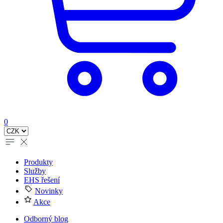
0
Produkty
Služby
EHS řešení
Novinky
Akce
Odborný blog