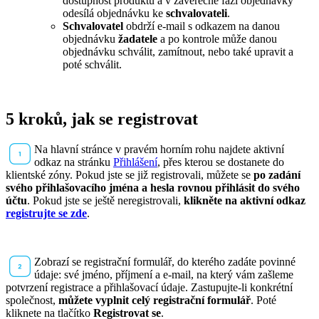
dostupnost produktů a v závěrečné fázi objednávky
odesílá objednávku ke
schvalovateli
.
Schvalovatel
obdrží e-mail s odkazem na danou
objednávku
žadatele
a po kontrole může danou
objednávku schválit, zamítnout, nebo také upravit a
poté schválit.
5 kroků, jak se registrovat
Na hlavní stránce v pravém horním rohu najdete aktivní
odkaz na stránku
Přihlášení
, přes kterou se dostanete do
klientské zóny. Pokud jste se již registrovali, můžete se
po zadání
svého přihlašovacího jména a hesla rovnou přihlásit do svého
účtu
. Pokud jste se ještě neregistrovali,
klikněte na aktivní odkaz
registrujte se zde
.
Zobrazí se registrační formulář, do kterého zadáte povinné
údaje: své jméno, příjmení a e-mail, na který vám zašleme
potvrzení registrace a přihlašovací údaje. Zastupujte-li konkrétní
společnost,
můžete vyplnit celý registrační formulář
. Poté
kliknete na tlačítko
Registrovat se
.