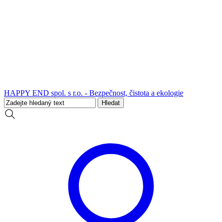
HAPPY END spol. s r.o. - Bezpečnost, čistota a ekologie