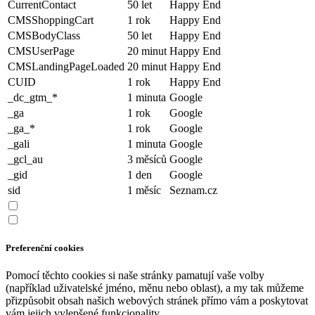
CurrentContact
50 let
Happy End
CMSShoppingCart
1 rok
Happy End
CMSBodyClass
50 let
Happy End
CMSUserPage
20 minut
Happy End
CMSLandingPageLoaded
20 minut
Happy End
CUID
1 rok
Happy End
_dc_gtm_*
1 minuta
Google
_ga
1 rok
Google
_ga_*
1 rok
Google
_gali
1 minuta
Google
_gcl_au
3 měsíců
Google
_gid
1 den
Google
sid
1 měsíc
Seznam.cz
Preferenční cookies
Pomocí těchto cookies si naše stránky pamatují vaše volby
(například uživatelské jméno, měnu nebo oblast), a my tak můžeme
přizpůsobit obsah našich webových stránek přímo vám a poskytovat
vám jejich vylepšené funkcionality.