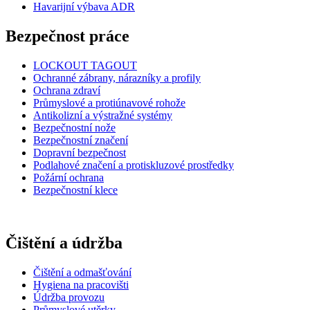
Havarijní výbava ADR
Bezpečnost práce
LOCKOUT TAGOUT
Ochranné zábrany, nárazníky a profily
Ochrana zdraví
Průmyslové a protiúnavové rohože
Antikolizní a výstražné systémy
Bezpečnostní nože
Bezpečnostní značení
Dopravní bezpečnost
Podlahové značení a protiskluzové prostředky
Požární ochrana
Bezpečnostní klece
Čištění a údržba
Čištění a odmašťování
Hygiena na pracovišti
Údržba provozu
Průmyslové utěrky