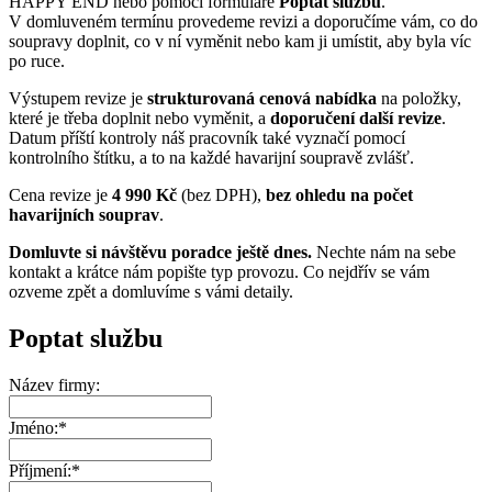
HAPPY END nebo pomocí formuláře
Poptat službu
.
V domluveném termínu provedeme revizi a doporučíme vám, co do
soupravy doplnit, co v ní vyměnit nebo kam ji umístit, aby byla víc
po ruce.
Výstupem revize je
strukturovaná cenová nabídka
na položky,
které je třeba doplnit nebo vyměnit, a
doporučení další revize
.
Datum příští kontroly náš pracovník také vyznačí pomocí
kontrolního štítku, a to na každé havarijní soupravě zvlášť.
Cena revize je
4 990 Kč
(bez DPH),
bez ohledu na počet
havarijních souprav
.
Domluvte si návštěvu poradce ještě dnes.
Nechte nám na sebe
kontakt a krátce nám popište typ provozu. Co nejdřív se vám
ozveme zpět a domluvíme s vámi detaily.
Poptat službu
Název firmy:
Jméno:
*
Příjmení:
*