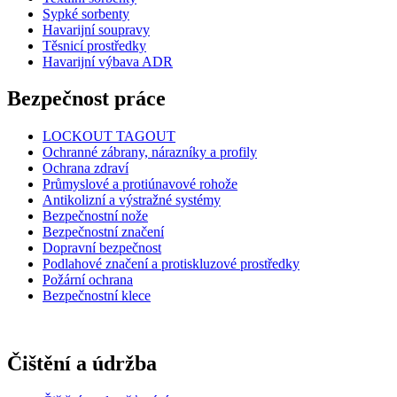
Sypké sorbenty
Havarijní soupravy
Těsnicí prostředky
Havarijní výbava ADR
Bezpečnost práce
LOCKOUT TAGOUT
Ochranné zábrany, nárazníky a profily
Ochrana zdraví
Průmyslové a protiúnavové rohože
Antikolizní a výstražné systémy
Bezpečnostní nože
Bezpečnostní značení
Dopravní bezpečnost
Podlahové značení a protiskluzové prostředky
Požární ochrana
Bezpečnostní klece
Čištění a údržba