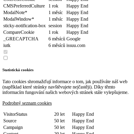
CMSPreferredCulture
1 rok
Happy End
ModalNote*
1 měsíc
Happy End
ModalWindow*
1 měsíc
Happy End
sticky-notification-box
session
Happy End
CompareCookie
1 rok
Happy End
_GRECAPTCHA
6 měsíců
Google
iutk
6 měsíců
issuu.com
Statistická cookies
Tato cookies shromažďují informace o tom, jak používáte náš web
(například které stránky navštěvujete nejčastěji). Díky těmto
informacím fungování našich webových stránek stále vylepšujeme.
Podrobný seznam cookies
VisitorStatus
20 let
Happy End
Source
50 let
Happy End
Campaign
50 let
Happy End
Content
20 let
Happy End