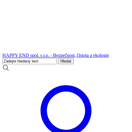
HAPPY END spol. s r.o. - Bezpečnost, čistota a ekologie