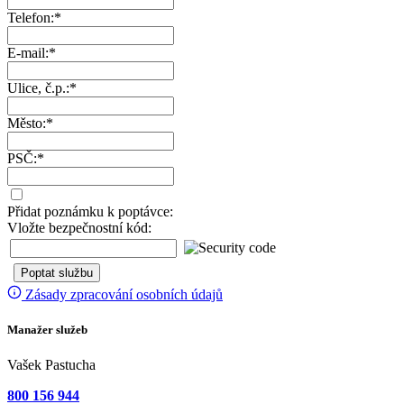
Telefon:
*
E-mail:
*
Ulice, č.p.:
*
Město:
*
PSČ:
*
Přidat poznámku k poptávce:
Vložte bezpečnostní kód:
Zásady zpracování osobních údajů
Manažer služeb
Vašek Pastucha
800 156 944