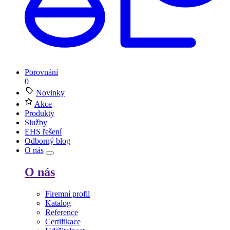
Porovnání
0
Novinky
Akce
Produkty
Služby
EHS řešení
Odborný blog
O nás
O nás
Firemní profil
Katalog
Reference
Certifikace