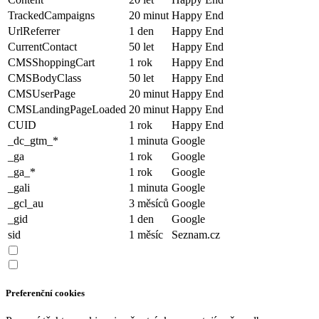
TrackedCampaigns
20 minut
Happy End
UrlReferrer
1 den
Happy End
CurrentContact
50 let
Happy End
CMSShoppingCart
1 rok
Happy End
CMSBodyClass
50 let
Happy End
CMSUserPage
20 minut
Happy End
CMSLandingPageLoaded
20 minut
Happy End
CUID
1 rok
Happy End
_dc_gtm_*
1 minuta
Google
_ga
1 rok
Google
_ga_*
1 rok
Google
_gali
1 minuta
Google
_gcl_au
3 měsíců
Google
_gid
1 den
Google
sid
1 měsíc
Seznam.cz
Preferenční cookies