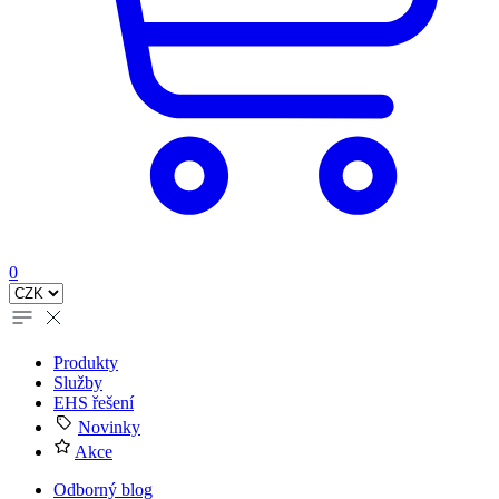
0
Produkty
Služby
EHS řešení
Novinky
Akce
Odborný blog