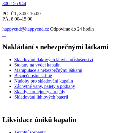
800 156 944
PO–ČT, 8:00–16:00
PÁ, 8:00–15:00
happyend@happyend.cz
Odpovíme do 24 hodin
Nakládání s nebezpečnými látkami
Skladování tlakových láhví a příslušenství
Stojany na výdej kapalin
Manipulace s nebezpečnými látkami
Bezpečnostní skříně
Nádoby pro skladování kapalin
Záchytné vany, palety a podlahy
Sklady, kontejnery a regály
Skladování lithiových baterií
Likvidace úniků kapalin
Textilní sorbenty