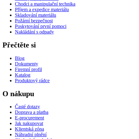
Chodci a manipulační technika
Příjem a expedice materiálu
Skladování materiálu
Požární bezpečnost
Poskytování první pomoci
Nakládání s odpady
Přečtěte si
Blog
Dokumenty
Firemní profil
Katalog
Produktový rádce
O nákupu
Časté dotazy
Doprava a platba
E-procurement
Jak nakupovat
Klientská zóna
Náhradní plnění