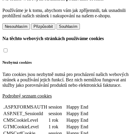
Používáme je k tomu, abychom vám jak zpříjemnili, tak usnadnili
prohlížení našich stránek i nakupování na našem e-shopu.
Přizpůsobit
Na těchto webových stránkách používáme cookies
Nezbytná cookies
Tato cookies jsou nezbytně nutná pro procházení našich webových
stránek a používání jejich funkcí. Bez nich nemůžou fungovat ani
služby jako porovnávání produktů nebo elektronická fakturace.
Podrobný seznam cookies
.ASPXFORMSAUTH
session
Happy End
ASP.NET_SessionId
session
Happy End
CMSCookieLevel
1 rok
Happy End
GTMCookieLevel
1 rok
Happy End
CMSCsrfCookie
session
Happy End