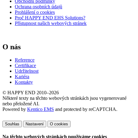
Obchodní podmínky
Ochrana osobních údajů
Prohlášení o cookies
Proč HAPPY END EHS Solutions?
Přístupnost našich webových stránek
O nás
Reference
Certifikace
Udržitelnost
Kariéra
Kontakty
© HAPPY END 2010–2026
Některé texty na těchto webových stránkách jsou vygenerované
nebo přeložené AI.
Powered by
Kentico EMS
and protected by reCAPTCHA.
Souhlas
Nastavení
O cookies
Na těchto webových stránkách používáme cookies